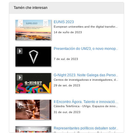
20 de mar. de 2006
Tamén che interesan
Efectos da adaptación das normas internacionais de Contabilidade ás empresas do entorno de Vigo
EUNIS 2023
European univesrities and the digital transformation: challenges and opportunities ahead
21 de mar. de 2006
14 de xuño de 2023
O mercado laboral: ¿Un menú á carta?
Presentación do UM23, o novo monopraza de UVigo Motorsport
21 de mar. de 2006
7 de xul. de 2023
Vigo, Cidade do Mar
G-Night 2023. Noite Galega das Persoas Investigadoras. Conciencias creativas
Centos de investigadoras e investigadores, decenas de actividades e sete cidades
21 de mar. de 2006
29 de set. de 2023
A inserción laboral en Vigo e a súa área de influencia
II Encontro Ágora. Talento e innovación na era da transformación dixital
Cátedra Telefónica - UVigo. Espazos de innovación
23 de mar. de 2006
31 de out. de 2023
Vigo, cidade exportadora
Representantes políticos debaten sobre educación e xuventude no campus de Pontevedra
Organizado polo Decanato e a Delegación de Alumnado de Dirección e Xestión Pública e coa participación de candidatos de PP, BNG, PSOE, Sumar e Podemos