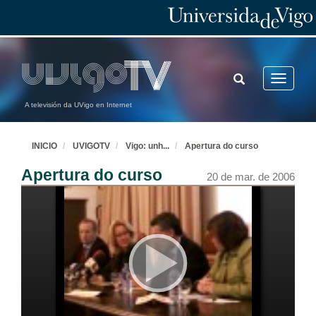
TOGGLE
Toggle
SEARCH
navigatio
A televisión da UVigo en Internet
INICIO
UVIGOTV
Vigo: unh
...
Apertura do curso
Apertura do curso
20 de mar. de 2006