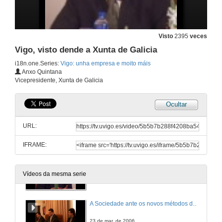
A inserción laboral en Vigo e a súa área de influencia
Visto
2395
veces
23 de mar. de 2006
Vigo, visto dende a Xunta de Galicia
i18n.one.Series:
Vigo: unha empresa e moito máis
Vigo, cidade exportadora
Anxo Quintana
Vicepresidente, Xunta de Galicia
23 de mar. de 2006
Ocultar
Experiencias do cluster-asociacións como solución dos sectores empresariais
URL:
23 de mar. de 2006
IFRAME:
O cluster como solución a grupos de empresas
Vídeos da mesma serie
23 de mar. de 2006
A Sociedade ante os novos métodos de comunicación
23 de mar. de 2006