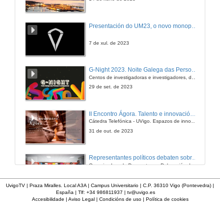
Presentación do UM23, o novo monopraza de UVigo Motorsport
7 de xul. de 2023
G-Night 2023. Noite Galega das Persoas Investigadoras. Conciencias creativas
Centos de investigadoras e investigadores, decenas de actividades e sete cidades
29 de set. de 2023
II Encontro Ágora. Talento e innovación na era da transformación dixital
Cátedra Telefónica - UVigo. Espazos de innovación
31 de out. de 2023
Representantes políticos debaten sobre educación e xuventude no campus de Pontevedra
Organizado polo Decanato e a Delegación de Alumnado de Dirección e Xestión Pública e coa participación de candidatos de PP, BNG, PSOE, Sumar e Podemos
16 de feb. de 2024
UvigoTV | Praza Miralles. Local A3A | Campus Universitario | C.P. 36310 Vigo (Pontevedra) |
España | Tlf: +34 986811937 |
tv@uvigo.es
Accesibilidade
|
Aviso Legal
|
Condicións de uso
|
Política de cookies
Feira EmpregoinCampus Vigo 2024
Preto de medio millar de alumnas e alumnos buscan coñecer máis de preto as oportunidades que lles achegan as arredor de medio cento de empresas que participan na edición viguesa da feira. Xunto coa visita aos stands, durante a feria desenvólvense varias actividades complementarias, como obradoiros, conversas, mesas redondas ou o pasaporte de empregabilidade, un espazo no que poderán recibir asesoramento sobre o seu CV.
29 de feb. de 2024