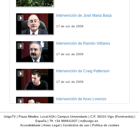
Intervención de José Maria Barja
17 de xul. de 2009
Intervención de Ramón Villlares
17 de xul. de 2009
Intervención de Craig Patterson
17 de xul. de 2009
Intervención de Anxo Lorenzo
17 de xul. de 2009
UvigoTV | Praza Miralles. Local A3A | Campus Universitario | C.P. 36310 Vigo (Pontevedra) |
España | Tlf: +34 986811937 |
tv@uvigo.es
Accesibilidade
|
Aviso Legal
|
Condicións de uso
|
Política de cookies
Intervención de Maria Xosé
17 de xul. de 2009