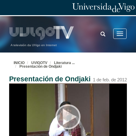
TOGGLE
Toggle
SEARCH
navigatio
A televisión da UVigo en Internet
INICIO
UVIGOTV
Literatura
...
Presentación de Ondjaki
Presentación de Ondjaki
1 de feb. de 2012