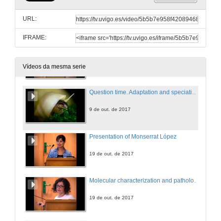
Presentación de Robert Butlin
Presentation of the speaker
URL:
9 de out. de 2017
IFRAME:
Adaptation and speciation in littorina
Conference
9 de out. de 2017
Vídeos da mesma serie
Question time. Adaptation and speciation in littorina
9 de out. de 2017
Presentation of Monserrat López
19 de out. de 2017
Molecular characterization and pathologies of oysters from the Andalusian Atlantic coast
19 de out. de 2017