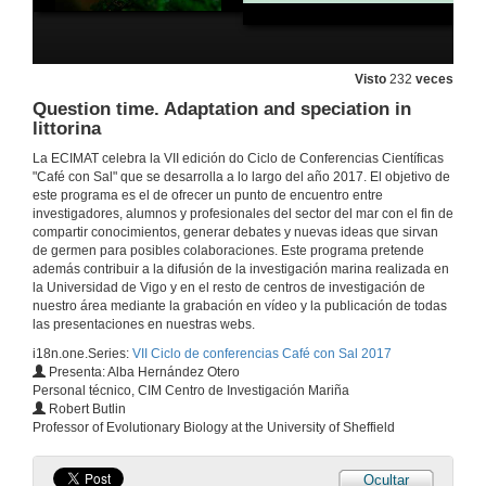
Presentation of Elena Ojea
1 de xuño de 2017
Visto
232
veces
Question time. Adaptation and speciation in
Climate Adaptation to Shifting Stocks
VII Café con sal
littorina
1 de xuño de 2017
La ECIMAT celebra la VII edición do Ciclo de Conferencias Científicas
"Café con Sal" que se desarrolla a lo largo del año 2017. El objetivo de
este programa es el de ofrecer un punto de encuentro entre
Climate Adaptation to Shifting Stocks. Questions
investigadores, alumnos y profesionales del sector del mar con el fin de
compartir conocimientos, generar debates y nuevas ideas que sirvan
1 de xuño de 2017
de germen para posibles colaboraciones. Este programa pretende
además contribuir a la difusión de la investigación marina realizada en
la Universidad de Vigo y en el resto de centros de investigación de
Influence of climate change on offshore renewable energy
nuestro área mediante la grabación en vídeo y la publicación de todas
Presentation of the lecturer and conference
las presentaciones en nuestras webs.
6 de xul. de 2017
i18n.one.Series:
VII Ciclo de conferencias Café con Sal 2017
Presenta: Alba Hernández Otero
Personal técnico, CIM Centro de Investigación Mariña
Question Time. Influence of climate change on offshore renewable energy
Robert Butlin
Professor of Evolutionary Biology at the University of Sheffield
6 de xul. de 2017
Ocultar