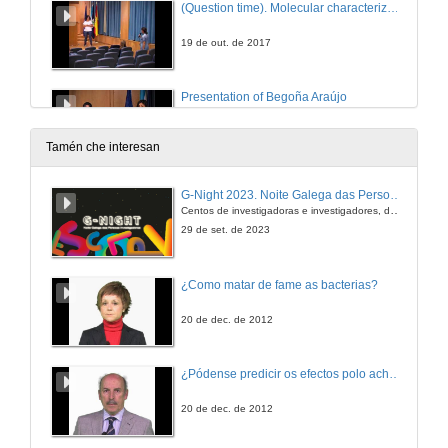
(Question time). Molecular characterization and pathologies of oysters from the Andalusian Atlantic coast
19 de out. de 2017
Presentation of Begoña Araújo
Presentation of the speaker
2 de nov. de 2017
Tamén che interesan
Importance of sandy beaches on the recycling of organic matter
G-Night 2023. Noite Galega das Persoas Investigadoras. Conciencias creativas
Conference
Centos de investigadoras e investigadores, decenas de actividades e sete cidades
2 de nov. de 2017
29 de set. de 2023
(Questions time) Importance of sandy beaches on the recycling of organic matter
¿Como matar de fame as bacterias?
2 de nov. de 2017
20 de dec. de 2012
Presentation of Rula Domínguez
¿Pódense predicir os efectos polo achegamento á Terra dos asteroides?
16 de nov. de 2017
20 de dec. de 2012