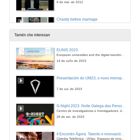
9 de mar. de 2012
Chasity before marriage
Double Degree and getting to know your partner before setting up shop together
9 de mar. de 2012
Tamén che interesan
Questions
EUNIS 2023
European univesrities and the digital transformation: challenges and opportunities ahead
9 de mar. de 2012
14 de xuño de 2023
Closure
Presentación do UM23, o novo monopraza de UVigo Motorsport
9 de mar. de 2012
7 de xul. de 2023
G-Night 2023. Noite Galega das Persoas Investigadoras. Conciencias creativas
Centos de investigadoras e investigadores, decenas de actividades e sete cidades
29 de set. de 2023
II Encontro Ágora. Talento e innovación na era da transformación dixital
Cátedra Telefónica - UVigo. Espazos de innovación