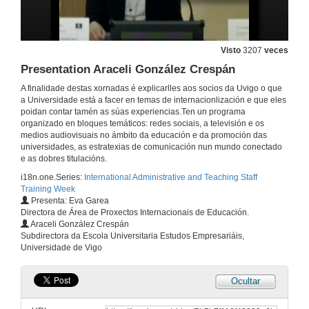
8 de mar. de 2012
Last ICT Trends on Social, Collaboration and e-learning tools
Visto
3207
veces
Presentation Araceli González Crespán
8 de mar. de 2012
A finalidade destas xornadas é explicarlles aos socios da Uvigo o que
a Universidade está a facer en temas de internacionlización e que eles
Questions
poidan contar tamén as súas experiencias.Ten un programa
organizado en bloques temáticos: redes sociais, a televisión e os
8 de mar. de 2012
medios audiovisuais no ámbito da educación e da promoción das
universidades, as estratexias de comunicación nun mundo conectado
e as dobres titulacións.
Presentation Malte Beinhauer
i18n.one.Series:
International Administrative and Teaching Staff
Training Week
8 de mar. de 2012
Presenta: Eva Garea
Directora de Área de Proxectos Internacionais de Educación.
Araceli González Crespán
It´s called Social Media, but it´s not
Subdirectora da Escola Universitaria Estudos Empresariáis,
About the proper use of Social Networks in Higher Education and International University Marketing
Universidade de Vigo
8 de mar. de 2012
Ocultar
Questions