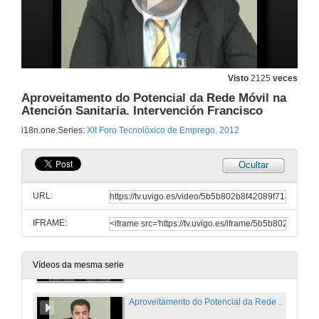
20 de mar. de 2012
O CV Europass como recurso imprescindible para a mobilidade na formación e no emprego
20 de mar. de 2012
Visto
2125
veces
Aproveitamento do Potencial da Rede Móvil na
Atención Sanitaria. Intervención Francisco
Sistemas de supervisión da enerxía orientada á Eficiencia Enerxética
i18n.one.Series:
XII Foro Tecnolóxico de Emprego, 2012
20 de mar. de 2012
Ocultar
Aproveitamento do Potencial da Rede Móvil na Atención Sanitaria. Presentación
URL:
20 de mar. de 2012
IFRAME:
Aproveitamento do Potencial da Rede Móvil na Atención Sanitaria. Intervención Javier Álvarez
20 de mar. de 2012
Vídeos da mesma serie
Aproveitamento do Potencial da Rede Móvil na Atención Sanitaria. Intervención Francisco