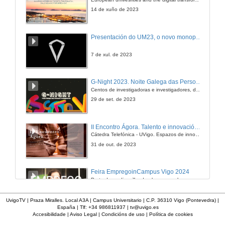
21 de mar. de 2012
14 de xuño de 2023
Automatización Industrial e I+D. Quenda de preguntas
Presentación do UM23, o novo monopraza de UVigo Motorsport
21 de mar. de 2012
7 de xul. de 2023
Falemos Xuntos do Futuro
G-Night 2023. Noite Galega das Persoas Investigadoras. Conciencias creativas
Emprego en REPSOL
Centos de investigadoras e investigadores, decenas de actividades e sete cidades
21 de mar. de 2012
29 de set. de 2023
Proxectos Emprendedores
II Encontro Ágora. Talento e innovación na era da transformación dixital
Cátedra Telefónica - UVigo. Espazos de innovación
21 de mar. de 2012
31 de out. de 2023
Pura Fibra
Feira EmpregoinCampus Vigo 2024
Preto de medio millar de alumnas e alumnos buscan coñecer máis de preto as oportunidades que lles achegan as arredor de medio cento de empresas que participan na edición viguesa da feira. Xunto coa visita aos stands, durante a feria desenvólvense varias actividades complementarias, como obradoiros, conversas, mesas redondas ou o pasaporte de empregabilidade, un espazo no que poderán recibir asesoramento sobre o seu CV.
21 de mar. de 2012
29 de feb. de 2024
UvigoTV | Praza Miralles. Local A3A | Campus Universitario | C.P. 36310 Vigo (Pontevedra) |
España | Tlf: +34 986811937 |
tv@uvigo.es
Oferta de Emprego das Forzas.
Accesibilidade
|
Aviso Legal
|
Condicións de uso
|
Política de cookies
¿Como matar de fame as bacterias?