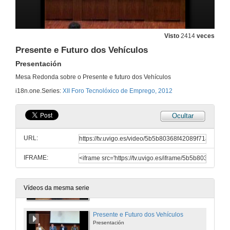
21 de mar. de 2012
Falemos Xuntos do Futuro
Visto
2414
veces
Emprego en REPSOL
Presente e Futuro dos Vehículos
21 de mar. de 2012
Presentación
Proxectos Emprendedores
Mesa Redonda sobre o Presente e futuro dos Vehículos
i18n.one.Series:
XII Foro Tecnolóxico de Emprego, 2012
21 de mar. de 2012
Ocultar
Pura Fibra
URL:
21 de mar. de 2012
IFRAME:
Oferta de Emprego das Forzas.
22 de mar. de 2012
Vídeos da mesma serie
Presente e Futuro dos Vehículos
Presentación