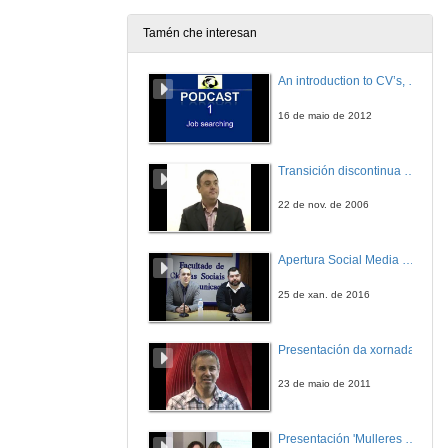
Tamén che interesan
An introduction to CV’s, letters, and job searching
16 de maio de 2012
Transición discontinua de partículas de microgel termosensible
22 de nov. de 2006
Apertura Social Media Day 2016
25 de xan. de 2016
Presentación da xornada
23 de maio de 2011
Presentación 'Mulleres no software libre'