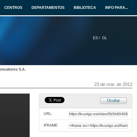
CENTROS
DEPARTAMENTOS
BIBLIOTECA
INFO PARA...
22 de mar. de 2012
Metodoloxía para o despliegue físico dunha red de área local
Intervención Manuel Burillo
22 de mar. de 2012
ES /
GL
Metodoloxía para o despliegue físico dunha red de área local. Quenda de Preguntas
22 de mar. de 2012
onsultores S.A.
Norvento e as Enerxías Renobables
23 de mar. de 2012
22 de mar. de 2012
Ocultar
Norvento e as Enerxías Renobables. Quenda de Preguntas
URL:
22 de mar. de 2012
IFRAME:
Presentación Altia Consultores S.A.