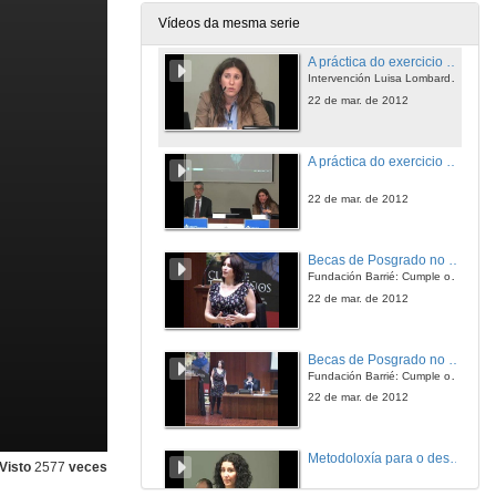
22 de mar. de 2012
Vídeos da mesma serie
A práctica do exercicio profesional polos enxeñeiros de telecomunicación
Intervención Luisa Lombardero
22 de mar. de 2012
A práctica do exercicio profesional polos enxeñeiros de telecomunicación. Quenda de Preguntas
22 de mar. de 2012
Becas de Posgrado no Extranxeiro
Fundación Barrié: Cumple os teus Soños
22 de mar. de 2012
Becas de Posgrado no Extranxeiro. Quenda de Preguntas
Fundación Barrié: Cumple os teus Soños
22 de mar. de 2012
Metodoloxía para o despliegue físico dunha red de área local
Visto
2577
veces