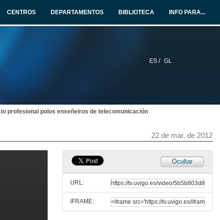
22 de mar. de 2012
CENTROS
DEPARTAMENTOS
BIBLIOTECA
INFO PARA...
Presente e Futuro dos Vehículos
Intervención Juan Enrique Fernández
22 de mar. de 2012
ES /
GL
Presente e Futuro dos Vehículos
Intervención Rubén Blanco
22 de mar. de 2012
cio profesional polos enxeñeiros de telecomunicación
Presente e Futuro dos Vehículos
Intervención Emilio Martínez
22 de mar. de 2012
22 de mar. de 2012
Presente e Futuro dos Vehículos. Quenda de Preguntas
Ocultar
22 de mar. de 2012
URL:
IFRAME:
A práctica do exercicio profesional polos enxeñeiros de telecomunicación
Intervención Ricardo Fernández