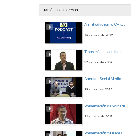
22 de mar. de 2012
Tamén che interesan
Metodoloxía para o despliegue físico dunha red de área local
Intervención Manuel Burillo
An introduction to CV’s, letters, and job searching
22 de mar. de 2012
16 de maio de 2012
Metodoloxía para o despliegue físico dunha red de área local. Quenda de Preguntas
Transición discontinua de partículas de microgel termosensible
22 de mar. de 2012
22 de nov. de 2006
Norvento e as Enerxías Renobables
Apertura Social Media Day 2016
22 de mar. de 2012
25 de xan. de 2016
Norvento e as Enerxías Renobables. Quenda de Preguntas
Presentación da xornada
22 de mar. de 2012
23 de maio de 2011
Presentación Altia Consultores S.A.
Intervención Ana Dapena
Presentación 'Mulleres no software libre'
23 de mar. de 2012