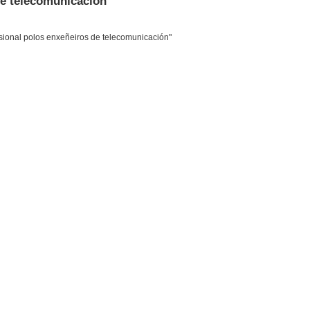
de telecomunicación
esional polos enxeñeiros de telecomunicación"