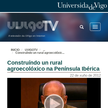
TOGGLE
Toggle
SEARCH
navigatio
A televisión da UVigo en Internet
INICIO
UVIGOTV
...
Construíndo un rural agroecolóxic
...
Construíndo un rural
agroecolóxico na Península Ibérica
22 de xuño de 2012