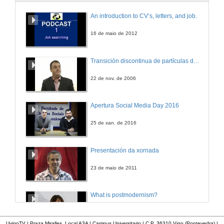
A dependencia agroalimentaria exterior da Galiza, unha cuantificación a partir das tabelas input-output 1998 e 2000
An introduction to CV’s, letters, and job searching
21 de xuño de 2012
16 de maio de 2012
Avaliación da pegada de carbono na produción equina Monte Cabalar (A Estrada)
Transición discontinua de partículas de microgel termosensible
Unha oportunidade para a producción extensiva
21 de xuño de 2012
22 de nov. de 2006
Quenda de preguntas
Apertura Social Media Day 2016
21 de xuño de 2012
25 de xan. de 2016
Integrando o monte na producción agrícola: o uso do toxo na produción de adubos e compost
Presentación da xornada
21 de xuño de 2012
23 de maio de 2011
Integrando o monte na producción agrícola: o uso do toxo na produción de adubos e compost. Preguntas
What is postmodernism?
21 de xuño de 2012
4 de out. de 2011
UvigoTV | Praza Miralles. Local A3A | Campus Universitario | C.P. 36310 Vigo (Pontevedra) |