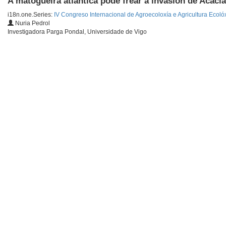
A matogueira atlántica pode frear a invasión de Acac
i18n.one.Series:
IV Congreso Internacional de Agroecoloxía e Agricultura Ecoló
Nuria Pedrol
Investigadora Parga Pondal, Universidade de Vigo