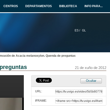
21 de xuño de 2012
CENTROS
DEPARTAMENTOS
BIBLIOTECA
INFO PARA...
Integrando o monte na producción agrícola: o uso do toxo na produción de adubos e compost
21 de xuño de 2012
ES /
GL
Integrando o monte na producción agrícola: o uso do toxo na produción de adubos e compost. Preguntas
21 de xuño de 2012
 invasión de Acacia melanoxylon. Quenda de preguntas
A contribuiçao da Universidade na valoriçao do conhecimento tradicional_ A produçao de Biofertilizante em assentamentos da Reforma Agrária em Santa Catarina
 preguntas
21 de xuño de 2012
21 de xuño de 2012
A contribuiçao da Universidade na valoriçao do conhecimento tradicional_ A produçao de Biofertilizante em assentamentos da Reforma Agrária em Santa Catarina. Quenda de preguntas
Ocultar
21 de xuño de 2012
URL:
IFRAME:
A matogueira atlántica pode frear a invasión de Acacia melanoxylon