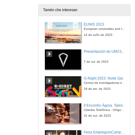
Tamén che interesan
Tendencia na construcción de sistemas agroalimentarias sustentables e innovadoras en Andalucía
EUNIS 2023
21 de xuño de 2012
European univesrities and the digital transformation: challenges and opportunities ahead
14 de xuño de 2023
Emprego de razas alternativas para a producción de leite
aspectos productivos, reproductivos e sanitarios do animal
Presentación do UM23, o novo monopraza de UVigo Motorsport
21 de xuño de 2012
7 de xul. de 2023
Emprego de razas alternativas para a producción de leite. Quenda de preguntas
G-Night 2023. Noite Galega das Persoas Investigadoras. Conciencias creativas
21 de xuño de 2012
Centos de investigadoras e investigadores, decenas de actividades e sete cidades
29 de set. de 2023
Caraterísticas da carcaça e conteúdo mineral da carne de cabrito de raça Bravia em modo de produçao biológico
II Encontro Ágora. Talento e innovación na era da transformación dixital
21 de xuño de 2012
Cátedra Telefónica - UVigo. Espazos de innovación
31 de out. de 2023
Características da carcaça e conteúdo mineral da carne de cabrito de raça Bravia em modo de produçao biológico. Quenda de preguntas
Feira EmpregoinCampus Vigo 2024
21 de xuño de 2012