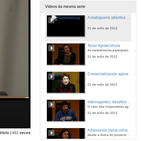
21 de xuño de 2012
Vídeos da mesma serie
A matogueira atlántica pode frear a invasión de Acacia melanoxylon. Quenda de preguntas
21 de xuño de 2012
Tecer Agroecoloxía
As metedoloxías participativas na construcción de circuitos cortos de comercialización para a agricultura ecolóxica
21 de xuño de 2012
Comercialización agroecolóxica, unha alternativa para a pequena e mediana agricultura
21 de xuño de 2012
Interrogantes, desafíos e avances do modelo asambleario
O caso das cooperativas agroecolóxicas andaluzas
21 de xuño de 2012
A transición hacia unha Cooperativa para a soberanía Alimentaria
Visto
1482
veces
desde a lóxica do proxecto a unha visión de proceso
21 de xuño de 2012