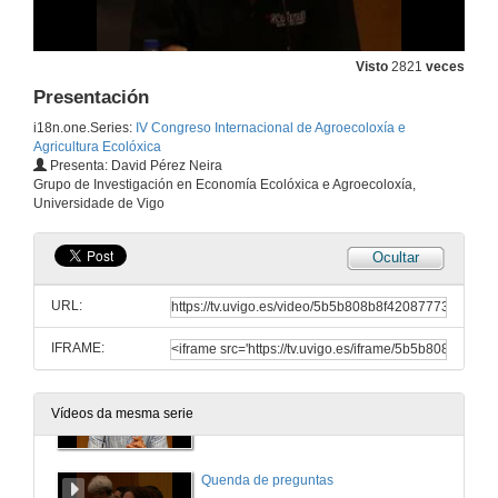
21 de xuño de 2012
Visto
2821
veces
Evaluacion da sustentabilidade dos sistemas ecolóxicos de ovino leiteiro na rexión central de España en relación a súa tipoloxía. Quenda de preguntas
Presentación
21 de xuño de 2012
i18n.one.Series:
IV Congreso Internacional de Agroecoloxía e
Agricultura Ecolóxica
Presenta: David Pérez Neira
Labregos Daiquí S. Coop. Galega.
Grupo de Investigación en Economía Ecolóxica e Agroecoloxía,
Universidade de Vigo
21 de xuño de 2012
Ocultar
Red de Semillas "Resembrando e Intercambiando"
URL:
21 de xuño de 2012
IFRAME:
Espazo Agroecolóxico a Estruga
Vídeos da mesma serie
21 de xuño de 2012
Quenda de preguntas