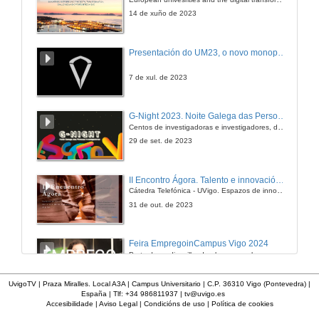
14 de xuño de 2023
Presentación do UM23, o novo monopraza de UVigo Motorsport
7 de xul. de 2023
G-Night 2023. Noite Galega das Persoas Investigadoras. Conciencias creativas
Centos de investigadoras e investigadores, decenas de actividades e sete cidades
29 de set. de 2023
II Encontro Ágora. Talento e innovación na era da transformación dixital
Cátedra Telefónica - UVigo. Espazos de innovación
31 de out. de 2023
Feira EmpregoinCampus Vigo 2024
Preto de medio millar de alumnas e alumnos buscan coñecer máis de preto as oportunidades que lles achegan as arredor de medio cento de empresas que participan na edición viguesa da feira. Xunto coa visita aos stands, durante a feria desenvólvense varias actividades complementarias, como obradoiros, conversas, mesas redondas ou o pasaporte de empregabilidade, un espazo no que poderán recibir asesoramento sobre o seu CV.
29 de feb. de 2024
UvigoTV | Praza Miralles. Local A3A | Campus Universitario | C.P. 36310 Vigo (Pontevedra) |
España | Tlf: +34 986811937 |
tv@uvigo.es
Accesibilidade
|
Aviso Legal
|
Condicións de uso
|
Política de cookies
¿Como matar de fame as bacterias?