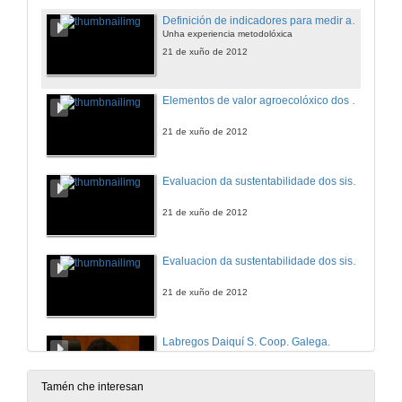
Definición de indicadores para medir a situación de soberanía e seguridade alimentaria.
Unha experiencia metodolóxica
21 de xuño de 2012
Elementos de valor agroecolóxico dos navazos como agroecosistema tradicional sanluqueño
21 de xuño de 2012
Evaluacion da sustentabilidade dos sistemas ecolóxicos de ovino leiteiro na rexión central de España en relación a súa tipoloxía.
21 de xuño de 2012
Evaluacion da sustentabilidade dos sistemas ecolóxicos de ovino leiteiro na rexión central de España en relación a súa tipoloxía. Quenda de preguntas
21 de xuño de 2012
Labregos Daiquí S. Coop. Galega.
21 de xuño de 2012
Tamén che interesan