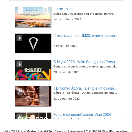
Red de Semillas "Resembrando e Intercambiando"
EUNIS 2023
European univesrities and the digital transformation: challenges and opportunities ahead
21 de xuño de 2012
14 de xuño de 2023
Espazo Agroecolóxico a Estruga
Presentación do UM23, o novo monopraza de UVigo Motorsport
21 de xuño de 2012
7 de xul. de 2023
Quenda de preguntas
G-Night 2023. Noite Galega das Persoas Investigadoras. Conciencias creativas
Centos de investigadoras e investigadores, decenas de actividades e sete cidades
21 de xuño de 2012
29 de set. de 2023
Presentación
II Encontro Ágora. Talento e innovación na era da transformación dixital
Cátedra Telefónica - UVigo. Espazos de innovación
22 de xuño de 2012
31 de out. de 2023
Modelos hexemónicos e paradigmas emerxentes: as mulleres na cultura da sostenibilidade
Feira EmpregoinCampus Vigo 2024
Preto de medio millar de alumnas e alumnos buscan coñecer máis de preto as oportunidades que lles achegan as arredor de medio cento de empresas que participan na edición viguesa da feira. Xunto coa visita aos stands, durante a feria desenvólvense varias actividades complementarias, como obradoiros, conversas, mesas redondas ou o pasaporte de empregabilidade, un espazo no que poderán recibir asesoramento sobre o seu CV.
22 de xuño de 2012
29 de feb. de 2024
UvigoTV | Praza Miralles. Local A3A | Campus Universitario | C.P. 36310 Vigo (Pontevedra) |