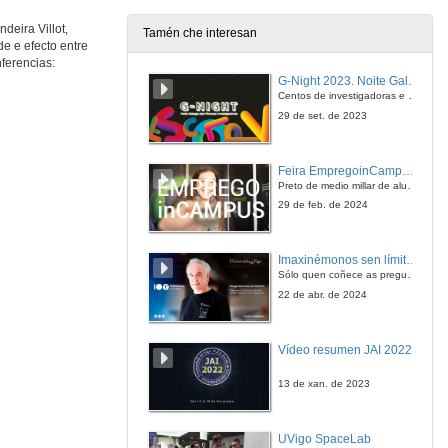
30 de mar. de 2016
deira Villot,
Tamén che interesan
e e efecto entre
Dereitos humáns, xénero e o cambio climático
ferencias:
Intervención de Pablo Bonorino
G-Night 2023. Noite Galega das Persoas Investigadoras. Conciencias creativas
30 de mar. de 2016
Centos de investigadoras e investigadores, decenas de actividades e sete cidades
29 de set. de 2023
Quenda de Preguntas. Dereitos humáns, xénero e o cambio climático
Feira EmpregoinCampus Vigo 2024
30 de mar. de 2016
Preto de medio millar de alumnas e alumnos buscan coñecer máis de preto as oportunidades que lles achegan as arredor de medio cento de empresas que participan na edición viguesa da feira. Xunto coa visita aos stands, durante a feria desenvólvense varias actividades complementarias, como obradoiros, conversas, mesas redondas ou o pasaporte de empregabilidade, un espazo no que poderán recibir asesoramento sobre o seu CV.
29 de feb. de 2024
Cambio climático e a auga
Imaxinémonos sen límites. Cátedras Telefónica
13 de abr. de 2016
Sólo quen coñece as preguntas pode imaxinar novas respostas
22 de abr. de 2024
Quenda de preguntas. Cambio climático e a auga
Vídeo resumen JAI 2022
13 de abr. de 2016
13 de xan. de 2023
O cambio climático nos tribunais.
Ponencia de María Concepción Gimeno
UVigo SpaceLab
27 de abr. de 2016