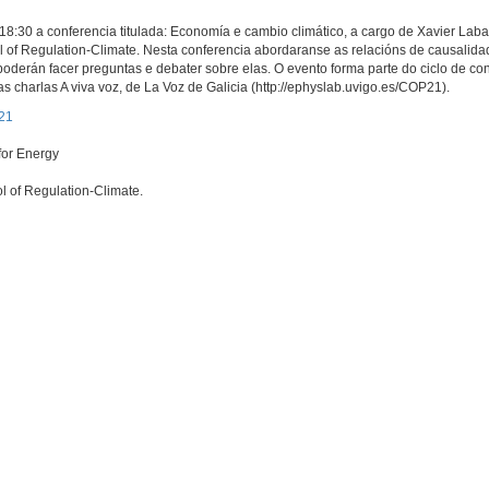
18:30 a conferencia titulada: Economía e cambio climático, a cargo de Xavier Laban
 of Regulation-Climate. Nesta conferencia abordaranse as relacións de causalidad
derán facer preguntas e debater sobre elas. O evento forma parte do ciclo de con
as charlas A viva voz, de La Voz de Galicia (http://ephyslab.uvigo.es/COP21).
P21
for Energy
l of Regulation-Climate.