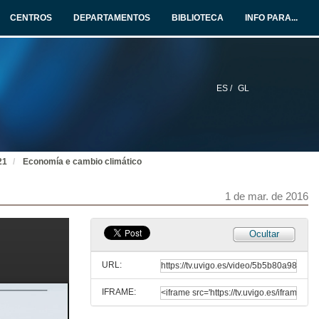
CENTROS
DEPARTAMENTOS
BIBLIOTECA
INFO PARA...
ES /
GL
21
Economía e cambio climático
1 de mar. de 2016
Ocultar
URL:
IFRAME: