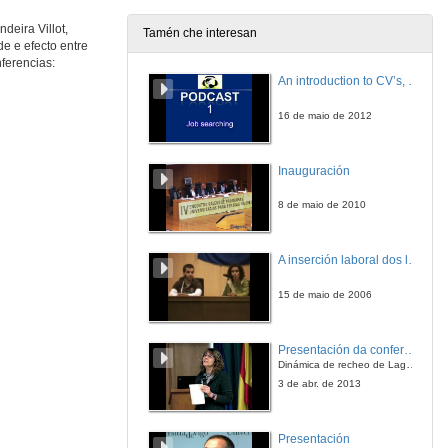
deira Villot,
Tamén che interesan
e e efecto entre
Quenda de Preguntas. Dereitos humáns, xénero e o cambio climático
ferencias:
An introduction to CV’s, letters, and job searching
30 de mar. de 2016
16 de maio de 2012
Cambio climático e a auga
Inauguración
13 de abr. de 2016
8 de maio de 2010
Quenda de preguntas. Cambio climático e a auga
A inserción laboral dos licenciados en Ciencias do Mar: a carreira investigadora
13 de abr. de 2016
15 de maio de 2006
O cambio climático nos tribunais.
Ponencia de María Concepción Gimeno
Presentación da conferencia
27 de abr. de 2016
Dinámica de recheo de Lagoons en arrecifes de coral
3 de abr. de 2013
O cambio climático nos tribunais.
Ponencia de Carlos González-Antón
Presentación
27 de abr. de 2016