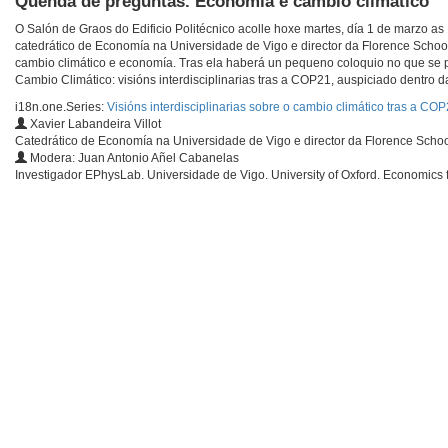
Quenda de preguntas. Economía e cambio climático
O Salón de Graos do Edificio Politécnico acolle hoxe martes, día 1 de marzo as 
catedrático de Economía na Universidade de Vigo e director da Florence School
cambio climático e economía. Tras ela haberá un pequeno coloquio no que se po
Cambio Climático: visións interdisciplinarias tras a COP21, auspiciado dentro d
i18n.one.Series:
Visións interdisciplinarias sobre o cambio climático tras a CO
Xavier Labandeira Villot
Catedrático de Economía na Universidade de Vigo e director da Florence Schoo
Modera: Juan Antonio Añel Cabanelas
Investigador EPhysLab. Universidade de Vigo. University of Oxford. Economics 