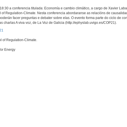
18:30 a conferencia titulada: Economía e cambio climático, a cargo de Xavier Laban
 of Regulation-Climate. Nesta conferencia abordaranse as relacións de causalidad
derán facer preguntas e debater sobre elas. O evento forma parte do ciclo de con
as charlas A viva voz, de La Voz de Galicia (http://ephyslab.uvigo.es/COP21).
P21
l of Regulation-Climate.
for Energy