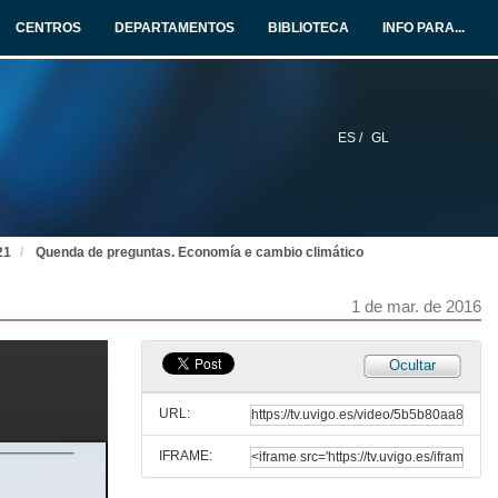
CENTROS
DEPARTAMENTOS
BIBLIOTECA
INFO PARA...
ES /
GL
21
Quenda de preguntas. Economía e cambio climático
1 de mar. de 2016
Ocultar
URL:
IFRAME:
Economía e cambio climático