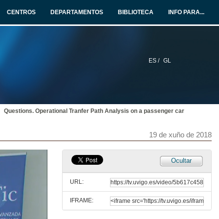
19 de xuño de 2018
CENTROS
DEPARTAMENTOS
BIBLIOTECA
INFO PARA...
Calidade vibroacústica en automoción
Challenges in the evaluation of S&R in automotive componentes
19 de xuño de 2018
ES /
GL
Quenda de preguntas. Calidade vibroacústica en automoción
Challenges in the evaluation of S&R in automotive componentes
19 de xuño de 2018
Questions. Operational Tranfer Path Analysis on a passenger car
Vibroacustic Field Data Replicators in Automotive Industry
19 de xuño de 2018
19 de xuño de 2018
Questions. Vibroacustic Field Data Replicators in Automotive Industry
Ocultar
19 de xuño de 2018
URL:
IFRAME:
Operational Tranfer Path Analysis on a passenger car