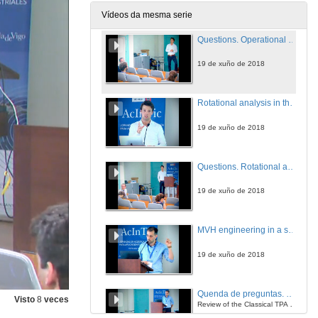
19 de xuño de 2018
Vídeos da mesma serie
Questions. Operational Tranfer Path Analysis on a passenger car
19 de xuño de 2018
Rotational analysis in the angular domain on a crankshaft
19 de xuño de 2018
Questions. Rotational analysis in the angular domain on a crankshaft
19 de xuño de 2018
MVH engineering in a system integration context
19 de xuño de 2018
Quenda de preguntas. MVH engineering in a system integration context
Visto
8
veces
Review of the Classical TPA methods
19 de xuño de 2018