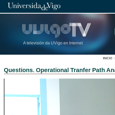
A televisión da UVigo en Internet
INICIO
Questions. Operational Tranfer Path An