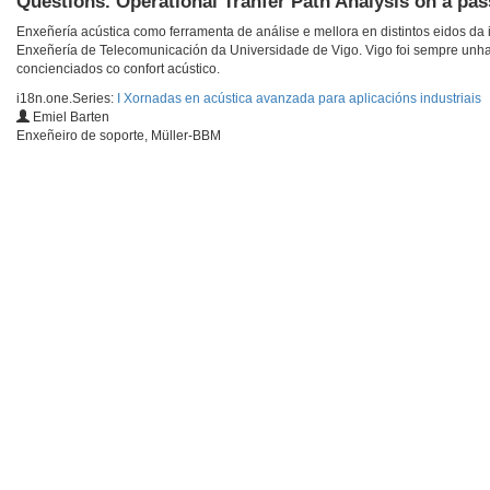
Questions. Operational Tranfer Path Analysis on a pa
Enxeñería acústica como ferramenta de análise e mellora en distintos eidos da 
Enxeñería de Telecomunicación da Universidade de Vigo. Vigo foi sempre unha c
concienciados co confort acústico.
i18n.one.Series:
I Xornadas en acústica avanzada para aplicacións industriais
Emiel Barten
Enxeñeiro de soporte, Müller-BBM