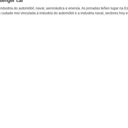
ssenger car
industria do automóbil, naval, aeronáutica e enerxía. As jornadas teñen lugar na E
udade moi vinculada á industria do automóbil e a industria naval, sectores hoy e