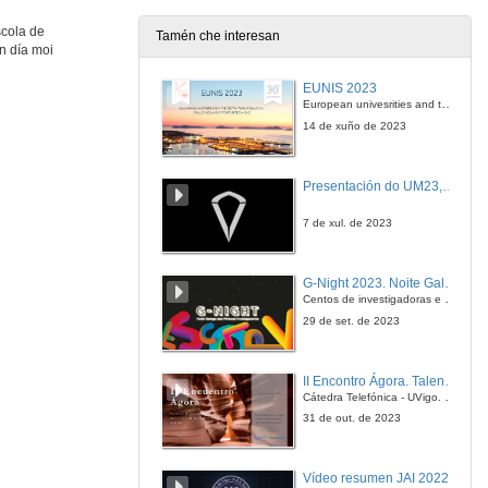
scola de
Tamén che interesan
n día moi
Visualización 3D
Acoustic camera
EUNIS 2023
19 de xuño de 2018
European univesrities and the digital transformation: challenges and opportunities ahead
14 de xuño de 2023
Quenda de preguntas. Visualización 3D
Acoustic camera
Presentación do UM23, o novo monopraza de UVigo Motorsport
19 de xuño de 2018
7 de xul. de 2023
Potencia acústica
G-Night 2023. Noite Galega das Persoas Investigadoras. Conciencias creativas
20 de xuño de 2018
Centos de investigadoras e investigadores, decenas de actividades e sete cidades
29 de set. de 2023
Monitorización acústica de centrais hidroeléctricas
II Encontro Ágora. Talento e innovación na era da transformación dixital
20 de xuño de 2018
Cátedra Telefónica - UVigo. Espazos de innovación
31 de out. de 2023
Quenda de preguntas. Monitorización acústica de centrais hidroeléctricas
Vídeo resumen JAI 2022
20 de xuño de 2018