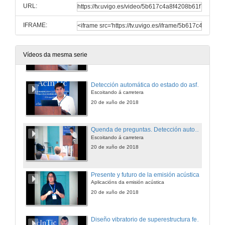
URL:
20 de xuño de 2018
IFRAME:
Deteción e clasificación de barcos
Creación dunha base de datos de ruido submarino
Vídeos da mesma serie
20 de xuño de 2018
Detección automática do estado do asfalto
Escoitando á carretera
20 de xuño de 2018
Quenda de preguntas. Detección automática do estado do asfalto
Escoitando á carretera
20 de xuño de 2018
Presente y futuro de la emisión acústica
Aplicacións da emisión acústica
20 de xuño de 2018
Diseño vibratorio de superestructura ferroviaria