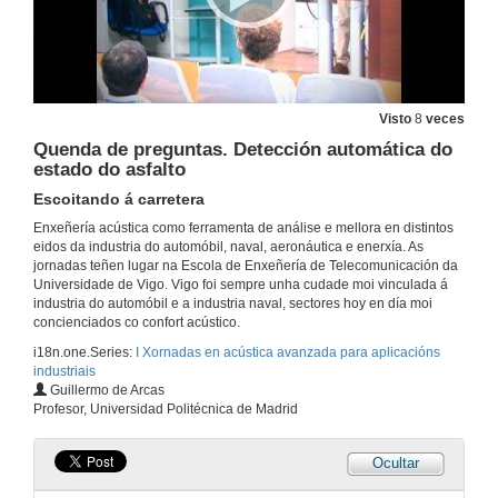
Acoustic camera
19 de xuño de 2018
Quenda de preguntas. Visualización 3D
Acoustic camera
Visto
8
veces
19 de xuño de 2018
Quenda de preguntas. Detección automática do
estado do asfalto
Potencia acústica
Escoitando á carretera
20 de xuño de 2018
Enxeñería acústica como ferramenta de análise e mellora en distintos
eidos da industria do automóbil, naval, aeronáutica e enerxía. As
jornadas teñen lugar na Escola de Enxeñería de Telecomunicación da
Universidade de Vigo. Vigo foi sempre unha cudade moi vinculada á
Monitorización acústica de centrais hidroeléctricas
industria do automóbil e a industria naval, sectores hoy en día moi
concienciados co confort acústico.
20 de xuño de 2018
i18n.one.Series:
I Xornadas en acústica avanzada para aplicacións
industriais
Quenda de preguntas. Monitorización acústica de centrais hidroeléctricas
Guillermo de Arcas
Profesor, Universidad Politécnica de Madrid
20 de xuño de 2018
Ocultar
Deteción e clasificación de eventos acústicos