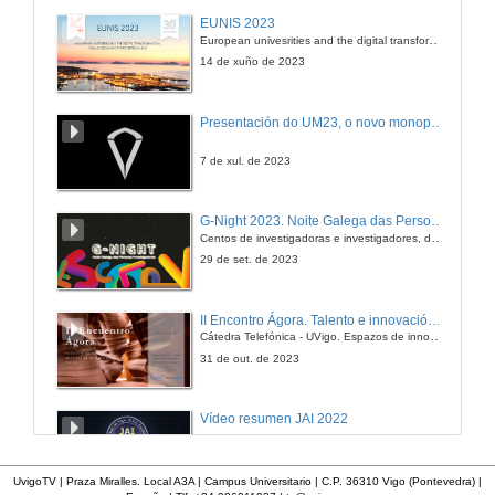
Vibroacustic Field Data Replicators in Automotive Industry
EUNIS 2023
European univesrities and the digital transformation: challenges and opportunities ahead
19 de xuño de 2018
14 de xuño de 2023
Questions. Vibroacustic Field Data Replicators in Automotive Industry
Presentación do UM23, o novo monopraza de UVigo Motorsport
19 de xuño de 2018
7 de xul. de 2023
Operational Tranfer Path Analysis on a passenger car
G-Night 2023. Noite Galega das Persoas Investigadoras. Conciencias creativas
Centos de investigadoras e investigadores, decenas de actividades e sete cidades
19 de xuño de 2018
29 de set. de 2023
Questions. Operational Tranfer Path Analysis on a passenger car
II Encontro Ágora. Talento e innovación na era da transformación dixital
Cátedra Telefónica - UVigo. Espazos de innovación
19 de xuño de 2018
31 de out. de 2023
Rotational analysis in the angular domain on a crankshaft
Vídeo resumen JAI 2022
19 de xuño de 2018
13 de xan. de 2023
UvigoTV | Praza Miralles. Local A3A | Campus Universitario | C.P. 36310 Vigo (Pontevedra) |