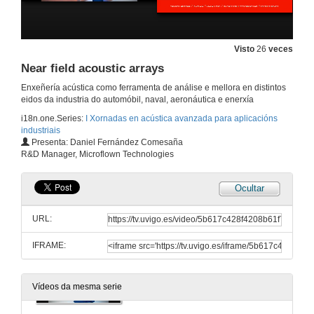
Introdución as I Xornadas en acústica avanzada para aplicacións industriais
19 de xuño de 2018
Visto
26
veces
Near field acoustic arrays
Beamforming
Unha técnica para localizar fontes de ruido
Enxeñería acústica como ferramenta de análise e mellora en distintos
19 de xuño de 2018
eidos da industria do automóbil, naval, aeronáutica e enerxía
i18n.one.Series:
I Xornadas en acústica avanzada para aplicacións
industriais
Xeolocalización de fontes
Presenta: Daniel Fernández Comesaña
R&D Manager, Microflown Technologies
19 de xuño de 2018
Ocultar
Turno de preguntas. Xeolocalización de fontes
Acoustic Vector Sensors
URL:
19 de xuño de 2018
IFRAME:
Near Field Acoustic holography
19 de xuño de 2018
Vídeos da mesma serie