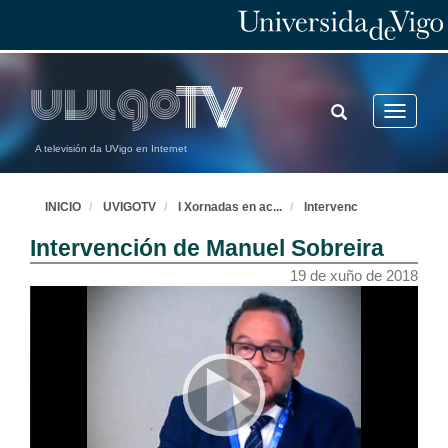
TOGGLE
Toggle
SEARCH
navigatio
A televisión da UVigo en Internet
INICIO
UVIGOTV
I Xornadas en ac
...
Intervenc
Intervención de Manuel Sobreira
19 de xuño de 2018