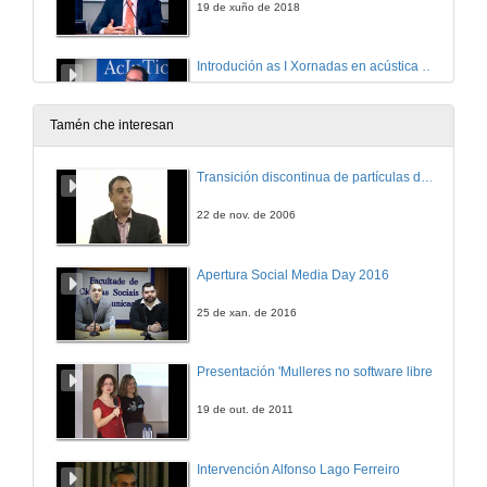
19 de xuño de 2018
Introdución as I Xornadas en acústica avanzada para aplicacións industriais
19 de xuño de 2018
Tamén che interesan
Beamforming
Transición discontinua de partículas de microgel termosensible
Unha técnica para localizar fontes de ruido
19 de xuño de 2018
22 de nov. de 2006
Xeolocalización de fontes
Apertura Social Media Day 2016
19 de xuño de 2018
25 de xan. de 2016
Turno de preguntas. Xeolocalización de fontes
Presentación 'Mulleres no software libre'
Acoustic Vector Sensors
19 de xuño de 2018
19 de out. de 2011
Near Field Acoustic holography
Intervención Alfonso Lago Ferreiro