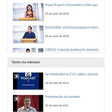
Panel III part II. Presentation of the speakers
20 de xuño de 2018
DOCKSIDE: DOCtoral program in Khmer universities Strengthening the International Development of Environmental and maritime research
20 de xuño de 2018
CRECE: Capacity building for renewable energy planning in Cuban higher education institutions
20 de xuño de 2018
Tamén che interesan
EVAL: Exploitation des Compétences et Valorisation des acquis.
An introduction to CV’s, letters, and job searching
1 de ago. de 2018
16 de maio de 2012
AUDITUM: Audit Et Contrôle Interne à l'Université Marocaine
Presentación da xornada
20 de xuño de 2018
23 de maio de 2011