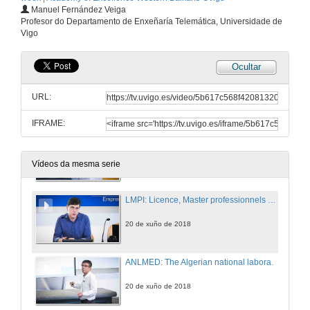
Manuel Fernández Veiga
Panel III part I: Presentation of the speakers
Profesor do Departamento de Enxeñaría Telemática, Universidade de
Vigo
20 de xuño de 2018
Ocultar
MARMOOC: Apprentissage Hybride Mutualisé et Ouvert dans les Universités Marocaines
URL:
20 de xuño de 2018
IFRAME:
ELEMEND: Electrical Energy Markets and Engineering Education
20 de xuño de 2018
Vídeos da mesma serie
LMPI: Licence, Master professionnels pour le développement, l’administration, la gestion, la protection des systèmes et réseaux informatiques dans les entreprises
20 de xuño de 2018
ANLMED: The Algerian national laboratory for maintenance education
20 de xuño de 2018