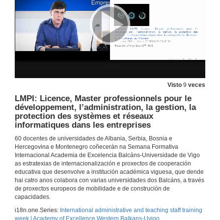
Panel II Part III Presentation of the speakers
19 de xuño de 2018
ILPA: International Learning Platform for Accountancy
19 de xuño de 2018
Visto
9
veces
LMPI: Licence, Master professionnels pour le
LEAP: Lean and Agile Practices linking Engineering Higher Education to industry under the Erasmus+ programme
développement, l’administration, la gestion, la
protection des systèmes et réseaux
19 de xuño de 2018
informatiques dans les entreprises
60 docentes de universidades de Albania, Serbia, Bosnia e
Panel II Part III. Questions
Hercegovina e Montenegro coñecerán na Semana Formativa
Internacional Academia de Excelencia Balcáns-Universidade de Vigo
19 de xuño de 2018
as estratexias de internacionalización e proxectos de cooperación
educativa que desenvolve a institución académica viguesa, que dende
hai catro anos colabora con varias universidades dos Balcáns, a través
Spanish Survival Course II
de proxectos europeos de mobilidade e de construción de
capacidades.
20 de xuño de 2018
i18n.one.Series:
International administrative and teaching staff training
week | Academy of Excellence Western Balkans-Uvigo