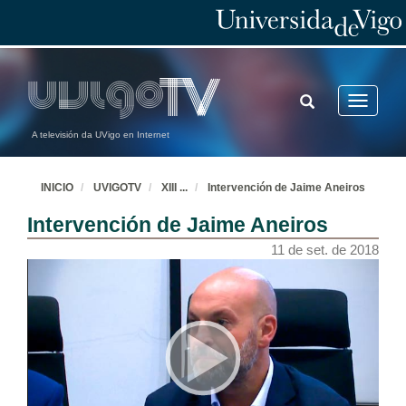
TOGGLE
Toggle
SEARCH
navigatio
A televisión da UVigo en Internet
INICIO
UVIGOTV
XIII
...
Intervención de Jaime Aneiros
Intervención de Jaime Aneiros
11 de set. de 2018