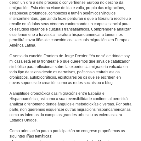
deron un xiro a este proceso ó convertírense Europa no destino da
emigración. Esta eterna viaxe de ida e volta, propio das migracións,
estableceu profundos, complexos e tamén polémicos vínculos
intercontinentais, que ainda hoxe perduran e que a literatura recolleu e
recolle en tódolos seus xéneros conformando un corpus esencial para
os estudios literarios e culturais transatlánticos. Comprender e analizar
este fenómeno a través da literatura hispanoamericana tamén nos
permitirá trazar líñas de conexión coas actuais migracións en Europa e
América Latina.
O verso da canción Frontera de Jorge Drexler: “Yo no sé de dónde soy,
mi casa está en la frontera” é o que queremos que sirva de catalizador
simbólico para reflexionar sobre la experiencia migratoria volcada en
todo tipo de textos desde os narrativos, poéticos o teatrais ata os
cronísticos, autobiográficos, epistolares ou os que se escriben en
novos soportes de creación como as redes sociais ou o blog.
A amplitude cronolóxica das migracións entre España e
Hispanoamérica, así como a súa reversibilidade continental permitirá
analizar o fenómeno dende ángulos e metodoloxías diversas. Por outra
parte, non queremos esquencer outras migracións hispanoamericanas
como as internas do campo as grandes urbes ou as externas cara
Estados Unidos.
Como orientación para a participación no congreso propoñemos as
siguintes líñas temáticas: