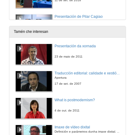
11 de set. de 2018
Presentación de Pilar Cagiao
12 de set. de 2018
Tamén che interesan
Emigración e cultura: o Río da Plata e a Biblioteca América da Universidade de Santiago de Compostela
Presentación da xornada
12 de set. de 2018
23 de maio de 2011
Quenda de preguntas. Emigración e cultura: o Río da Plata e a Biblioteca América da Universidade de Santiago de Compostela
Traducción editorial: calidade e xestión de proxectos
Apertura
12 de set. de 2018
17 de set. de 2007
Presentación de Gabriela Wiener
What is postmodernism?
12 de set. de 2018
4 de out. de 2011
Como se invirten as datas dos solsticios
Imaxe de vídeo dixital
Definición e parámetros dunha imaxe dixital. Resolución e Aspecto. Profundidade da cor. Compresión. Frame por segundo. Entrelazado. Campos, cadros
12 de set. de 2018