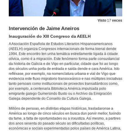
Visto
17
veces
Intervención de Jaime Aneiros
Inauguración do XIII Congreso da AEELH
A Asociación Española de Estudos Literarios Hispanoamericanos
(AEELH) organiza Congresos internacionais de forma bienal dende
1994. Este encontro ten unha temática estreitamente ligada á cidade
olívica, como é a migración. Este fenómeno forma parte consustancial
da historia de Galicia e de Vigo en particular, cidade que foi ao longo
dos séculos unha porta de entrada e saida dende e cara América. Isto
refléxase, por exemplo, na nomenclatura urbana e vial de Vigo que
evidencia este fluxo migratorio transoceánico e nas múltiples iniciativas
tanto persoais como institucionais de proxectos transatlánticos como,
por exemplo, a centenaria Biblioteca América impulsada polo
emigrante galego Gumersindo Busto ou o Archivo da Emigración
Galega dependente do Consello da Cultura Galega.
Millóns de persoas, en distintas etapas históricas, trasladaronse a
América ao longo de cinco séculos en busca dun porvir mellor, fuxindo
da fame, a falta de oportunidades ou a inxustiza. Así mesmo, a partires
dos anos sesenta do pasado século as dificultadas políticas,
económicas e sociais experimentadas polos países de América Latina,