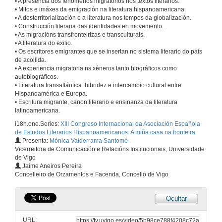
• A presencia dos fenómenos migratorios nos textos literarios.
• Mitos e imáxes da emigración na literatura hispanoamericana.
• A desterritorialización e a literatura nos tempos da globalización.
• Construcción literaria das identidades en movemento.
• As migracións transfronteirizas e transculturais.
• A literatura do exilio.
• Os escritores emigrantes que se insertan no sistema literario do país
de acollida.
• A experiencia migratoria ns xéneros tanto biográficos como
autobiográficos.
• Literatura transatlántica: hibridez e intercambio cultural entre
Hispanoamérica e Europa.
• Escritura migrante, canon literario e ensinanza da literatura
latinoamericana.
Intervención de Carmen Luna
i18n.one.Series:
XIII Congreso Internacional da Asociación Española
Inauguración do XIII Congreso da AEELH
de Estudos Literarios Hispanoamericanos. A miña casa na fronteira
11 de set. de 2018
Presenta:
Mónica Valderrama Santomé
Vicerreitora de Comunicación e Relacións Institucionais, Universidade
de Vigo
Intervención de Vicente Cervera Salinas
Jaime Aneiros Pereira
Inauguración do XIII Congreso da AEELH
Concelleiro de Orzamentos e Facenda, Concello de Vigo
11 de set. de 2018
Ocultar
Intervención de José Montero Reguera
Inauguración do XIII Congreso da AEELH
URL: