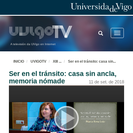
TOGGLE
Toggle
SEARCH
navigatio
A televisión da UVigo en Internet
INICIO
UVIGOTV
XIII
...
Ser en el tránsito: casa sin
...
Ser en el tránsito: casa sin ancla,
memoria nómade
11 de set. de 2018