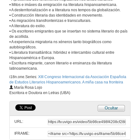
Intervención de Carmen Luna
• Mitos e imáxes da emigración na literatura hispanoamericana.
Inauguración do XIII Congreso da AEELH
• A desterritorialización e a literatura nos tempos da globalización.
11 de set. de 2018
• Construcción literaria das identidades en movemento.
• As migracións transfronteirizas e transculturais.
• A literatura do exilio.
Intervención de Vicente Cervera Salinas
• Os escritores emigrantes que se insertan no sistema literario do país
Inauguración do XIII Congreso da AEELH
de acollida.
11 de set. de 2018
• A experiencia migratoria ns xéneros tanto biográficos como
autobiográficos.
• Literatura transatlántica: hibridez e intercambio cultural entre
Intervención de José Montero Reguera
Hispanoamérica e Europa.
Inauguración do XIII Congreso da AEELH
• Escritura migrante, canon literario e ensinanza da literatura
11 de set. de 2018
latinoamericana.
i18n.one.Series:
XIII Congreso Internacional da Asociación Española
de Estudos Literarios Hispanoamericanos. A miña casa na fronteira
Intervención de Luis Alonso Bacigalupe
María Rosa Lojo
Inauguración do XIII Congreso da AEELH
Escritora e Doutora en Letras (UBA)
11 de set. de 2018
Ocultar
Intervención de Jaime Aneiros
Inauguración do XIII Congreso da AEELH
URL:
11 de set. de 2018
IFRAME: