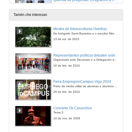
Quenda de preguntas. Emigración e cultura: o Río da Plata e a Biblioteca América da Universidade de Santiago de Compostela
12 de set. de 2018
Tamén che interesan
Presentación de Gabriela Wiener
Mostra de fotoesculturas Overtraz
Do fotógrafo Santi Barreiros e o escultor Nito Contreras.
12 de set. de 2018
13 de xul. de 2023
Como se invirten as datas dos solsticios
Representantes políticos debaten sobre educación e xuventude no campus de Pontevedra
Organizado polo Decanato e a Delegación de Alumnado de Dirección e Xestión Pública e coa participación de candidatos de PP, BNG, PSOE, Sumar e Podemos
12 de set. de 2018
16 de feb. de 2024
Quenda de preguntas. Como se invirten as datas dos solsticios
Feira EmpregoinCampus Vigo 2024
Preto de medio millar de alumnas e alumnos buscan coñecer máis de preto as oportunidades que lles achegan as arredor de medio cento de empresas que participan na edición viguesa da feira. Xunto coa visita aos stands, durante a feria desenvólvense varias actividades complementarias, como obradoiros, conversas, mesas redondas ou o pasaporte de empregabilidade, un espazo no que poderán recibir asesoramento sobre o seu CV.
12 de set. de 2018
29 de feb. de 2024
Presentación de Carolina Espinoza
Concerto Os Carunchos
Tema 3
12 de set. de 2018
14 de nov. de 2009
Migración como dispositivo de narración: a diáspora e os movementos migratorios nas editoriais artesanais