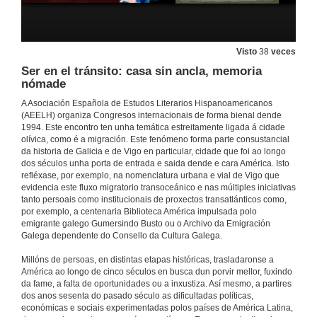
Visto
38
veces
Ser en el tránsito: casa sin ancla, memoria
nómade
A Asociación Española de Estudos Literarios Hispanoamericanos
(AEELH) organiza Congresos internacionais de forma bienal dende
1994. Este encontro ten unha temática estreitamente ligada á cidade
olívica, como é a migración. Este fenómeno forma parte consustancial
da historia de Galicia e de Vigo en particular, cidade que foi ao longo
dos séculos unha porta de entrada e saida dende e cara América. Isto
refléxase, por exemplo, na nomenclatura urbana e vial de Vigo que
evidencia este fluxo migratorio transoceánico e nas múltiples iniciativas
tanto persoais como institucionais de proxectos transatlánticos como,
por exemplo, a centenaria Biblioteca América impulsada polo
emigrante galego Gumersindo Busto ou o Archivo da Emigración
Galega dependente do Consello da Cultura Galega.
Millóns de persoas, en distintas etapas históricas, trasladaronse a
América ao longo de cinco séculos en busca dun porvir mellor, fuxindo
da fame, a falta de oportunidades ou a inxustiza. Así mesmo, a partires
dos anos sesenta do pasado século as dificultadas políticas,
económicas e sociais experimentadas polos países de América Latina,