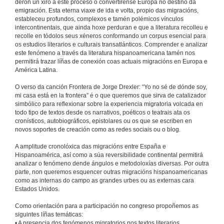
deron un xiro a este proceso ó convertírense Europa no destino da
emigración. Esta eterna viaxe de ida e volta, propio das migracións,
estableceu profundos, complexos e tamén polémicos vínculos
intercontinentais, que ainda hoxe perduran e que a literatura recolleu e
recolle en tódolos seus xéneros conformando un corpus esencial para
os estudios literarios e culturais transatlánticos. Comprender e analizar
este fenómeno a través da literatura hispanoamericana tamén nos
permitirá trazar líñas de conexión coas actuais migracións en Europa e
América Latina.
O verso da canción Frontera de Jorge Drexler: “Yo no sé de dónde soy,
mi casa está en la frontera” é o que queremos que sirva de catalizador
simbólico para reflexionar sobre la experiencia migratoria volcada en
todo tipo de textos desde os narrativos, poéticos o teatrais ata os
cronísticos, autobiográficos, epistolares ou os que se escriben en
novos soportes de creación como as redes sociais ou o blog.
A amplitude cronolóxica das migracións entre España e
Hispanoamérica, así como a súa reversibilidade continental permitirá
analizar o fenómeno dende ángulos e metodoloxías diversas. Por outra
parte, non queremos esquencer outras migracións hispanoamericanas
como as internas do campo as grandes urbes ou as externas cara
Estados Unidos.
Como orientación para a participación no congreso propoñemos as
siguintes líñas temáticas:
• A presencia dos fenómenos migratorios nos textos literarios.