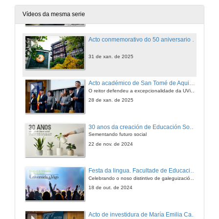
5 de feb. de 2025
Vídeos da mesma serie
Acto conmemorativo do 50 aniversario dos estudos universitarios en Ourense
31 de xan. de 2025
Acto académico de San Tomé de Aquino 2025
O reitor defendeu a excepcionalidade da UVigo, que "está ao dispor de toda a sociedade". Durante a cerimonia entregáronse 161 galardóns que recoñecen “o talento e o esforzo”
28 de xan. de 2025
30 anos da creación de Educación Social e de Traballo Social
Sementando futuro social
22 de nov. de 2024
Festa da lingua. Facultade de Educación e Traballo Social, Campus de Ourense.
Celebrando o noso distintivo de galeguización. Coa participación do actor Xosé A. Touriñán e o grupo musical Factoría de Subsistencia
18 de out. de 2024
Acto de investidura de María Emilia Casas como doutora honoris causa pola Universidade de Vigo