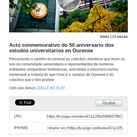
26 de mar. de 2025
Congreso de divulgación, transferencia e impacto social da ciencia (CoDi)
12 de mar. de 2025
Visto
129
veces
Acto conmemorativo do 50 aniversario dos
estudos universitarios en Ourense
XXV Foro Tecnolóxico de Emprego. Universidade de vigo
Un evento creado polo estudantado para o estudantado
Percorrendo o camiño do persoal ao colectivo, membros que foron ou
11 de mar. de 2025
son da comunidade universitaria e representantes de numeras
entidades compartiron lembranzas, anécdotas e emocións nunha
homenaxe á historia do que hoxe é o campus de Ourense e do
JAI 2025. X Xornadas sobre Tecnoloxías e Solucióne para a Automatización Industrial
colectivo que o fixo posible.
A décima edición das JAI arranca con 70 relatores, 2000 asistentes e un showroom con 40 expositores
i18n.one.Series:
DÁLLE AO PLAY
14 de feb. de 2025
Ocultar
VI Premios de Investigación, Transferencia e Divulgación Científica do Campus Auga
O Campus Auga premia o talento investigador en recursos hídricos, alimentarios e agroambientais. Foron distinguidos once traballos realizados por persoal docente e investigador e alumnado da UVigo
URL:
10 de feb. de 2025
IFRAME:
XOU. Xornadas de Orientación Universitaria 2025