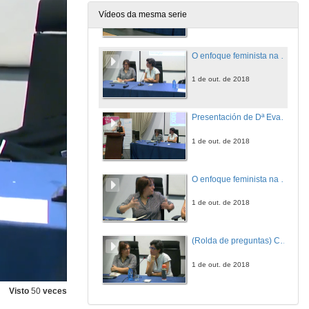
Vídeos da mesma serie
1 de out. de 2018
O enfoque feminista na tradución. Unha vantaxe competitiva
1 de out. de 2018
Presentación de Dª Eva Mejuto
1 de out. de 2018
O enfoque feminista na tradución. Unha vantaxe competitiva
1 de out. de 2018
(Rolda de preguntas) Comportamientos traductivos III
1 de out. de 2018
Visto
50
veces