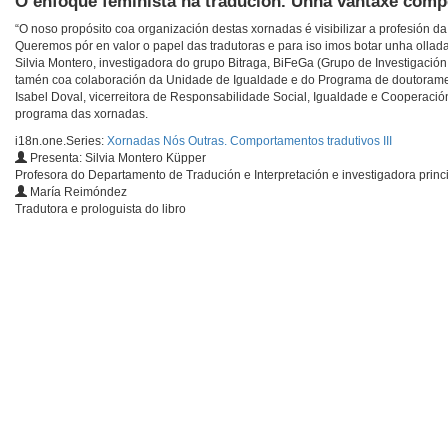
O enfoque feminista na tradución. Unha vantaxe compe
“O noso propósito coa organización destas xornadas é visibilizar a profesión da
Queremos pór en valor o papel das tradutoras e para iso imos botar unha ollada
Silvia Montero, investigadora do grupo Bitraga, BiFeGa (Grupo de Investigación
tamén coa colaboración da Unidade de Igualdade e do Programa de doutorament
Isabel Doval, vicerreitora de Responsabilidade Social, Igualdade e Cooperació
programa das xornadas.
i18n.one.Series:
Xornadas Nós Outras. Comportamentos tradutivos III
Presenta: Silvia Montero Küpper
Profesora do Departamento de Tradución e Interpretación e investigadora princ
María Reimóndez
Tradutora e prologuista do libro