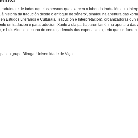
titiva
 tradutora e de todas aquelas persoas que exercen o labor da tradución ou a interp
 á historia da tradución desde o enfoque de xénero”, sinalou na apertura das xor
 en Estudos Literarios e Culturais, Tradución e Interpretación), organizadoras dun
o en tradución e paratradución. Xunto a ela participaron tamén na apertura das 
n, e Luis Alonso, decano do centro, ademais das expertas e experto que se fixeron
ipal do grupo Bitraga, Universidade de Vigo