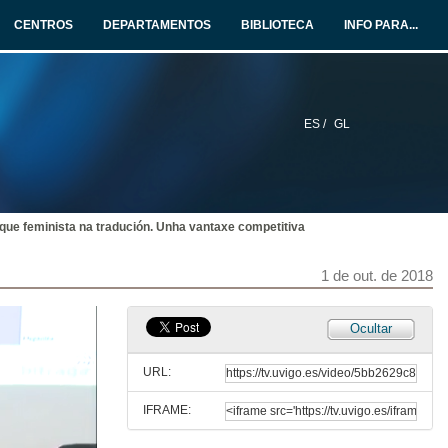
CENTROS
DEPARTAMENTOS
BIBLIOTECA
INFO PARA...
1 de out. de 2018
Feminismo e traducción na Transición. Dos aventuras editoriales
1 de out. de 2018
ES /
GL
Presentación de José Santaemilia
1 de out. de 2018
que feminista na tradución. Unha vantaxe competitiva
Tradución hoxe: Retrato dunha profesión feminizada. Aspectos éticos e do traballo
1 de out. de 2018
1 de out. de 2018
Ocultar
(Rolda de preguntas) Comportamentos traductivos III
URL:
1 de out. de 2018
IFRAME:
Presentación de Dª María Reimóndez