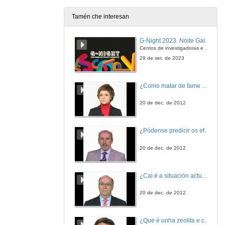
Tamén che interesan
G-Night 2023. Noite Galega das Persoas Investigadoras. Conciencias creativas
Centos de investigadoras e investigadores, decenas de actividades e sete cidades
29 de set. de 2023
¿Como matar de fame as bacterias?
20 de dec. de 2012
¿Pódense predicir os efectos polo achegamento á Terra dos asteroides?
20 de dec. de 2012
¿Cal é a situación actual do consumo cinematográfico?
20 de dec. de 2012
¿Que é unha zeolita e cales son as súas aplicacións?