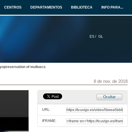
12 de xul. de 2018
CENTROS
DEPARTAMENTOS
BIBLIOTECA
INFO PARA...
Questions. Circadian clocks across multiple organs from Turbot
12 de xul. de 2018
ES /
GL
Presentation of Alberto Gutiérrez
27 de set. de 2018
yopreservation of molluscs
Response of bacterioplankton to anthropogenic nutrient enrichment in a dynamical coastal system: Ría de Vigo
27 de set. de 2018
8 de nov. de 2018
Questions. Response of bacterioplankton to anthropogenic nutrient enrichment in a dynamical coastal system: Ría de Vigo
Ocultar
27 de set. de 2018
URL:
IFRAME:
Presentation of Estefanía Paredes