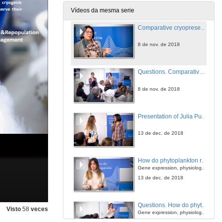
8 de nov. de 2018
Vídeos da mesma serie
Comparative cryopreservation of molluscs
8 de nov. de 2018
Questions. Comparative cryopreservation of molluscs
8 de nov. de 2018
Presentation of Julia Puig Fábregas
13 de dec. de 2018
How do phytoplankton respond to a CO₂ increase
Gene expression, physiology and community structure of phytoplankton under future CO₂ conditions
13 de dec. de 2018
Questions. How do phytoplankton respond to a CO₂ increase
Visto
58
veces
Gene expression, physiology and community structure of phytoplankton under future CO₂ conditions
13 de dec. de 2018