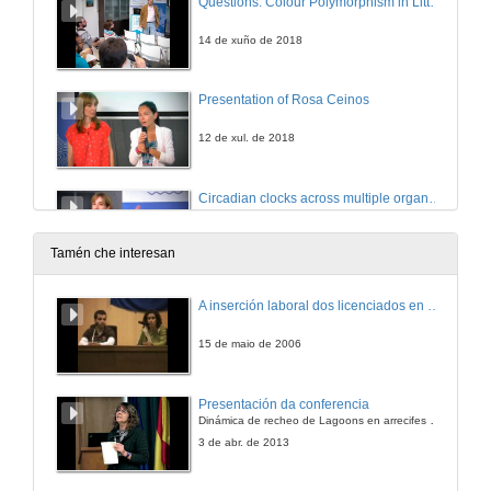
Questions. Colour Polymorphism in Littorina fabalis: an evolutionary perspective
14 de xuño de 2018
Presentation of Rosa Ceinos
12 de xul. de 2018
Circadian clocks across multiple organs from Turbot
12 de xul. de 2018
Tamén che interesan
Questions. Circadian clocks across multiple organs from Turbot
A inserción laboral dos licenciados en Ciencias do Mar: a carreira investigadora
12 de xul. de 2018
15 de maio de 2006
Presentation of Alberto Gutiérrez
Presentación da conferencia
Dinámica de recheo de Lagoons en arrecifes de coral
27 de set. de 2018
3 de abr. de 2013