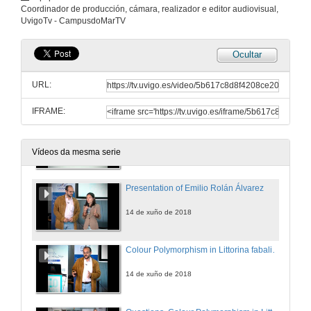
Presentation of Alba Aguión
Coordinador de producción, cámara, realizador e editor audiovisual,
UvigoTv - CampusdoMarTV
24 de maio de 2018
Ocultar
Implications of the observed climate change distributional impacts in commercial marine species
URL:
24 de maio de 2018
IFRAME:
Implications of the observed climate change distributional impacts in commercial marine species - Questions
24 de maio de 2018
Vídeos da mesma serie
Presentation of Emilio Rolán Álvarez
14 de xuño de 2018
Colour Polymorphism in Littorina fabalis: an evolutionary perspective
14 de xuño de 2018