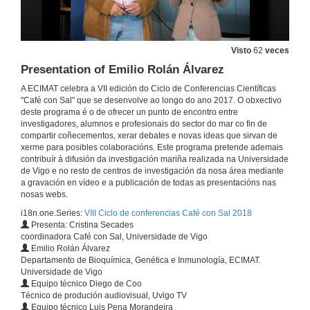
New Approaches to Cryopreservation: Ultra Rapid Warming
VII Café con sal
12 de abr. de 2018
Visto
62
veces
(Question Time) New Approaches to Cryopreservation: Ultra Rapid Warming
Presentation of Emilio Rolán Álvarez
12 de abr. de 2018
A ECIMAT celebra a VII edición do Ciclo de Conferencias Científicas
"Café con Sal" que se desenvolve ao longo do ano 2017. O obxectivo
deste programa é o de ofrecer un punto de encontro entre
investigadores, alumnos e profesionais do sector do mar co fin de
Presentation of Alicia L. Bruzos
compartir coñecementos, xerar debates e novas ideas que sirvan de
xerme para posibles colaboracións. Este programa pretende ademais
3 de maio de 2018
contribuír á difusión da investigación mariña realizada na Universidade
de Vigo e no resto de centros de investigación da nosa área mediante
a gravación en vídeo e a publicación de todas as presentacións nas
Unraveling cancer evolution through transmissible cancers
nosas webs.
3 de maio de 2018
i18n.one.Series:
VIII Ciclo de conferencias Café con Sal 2018
Presenta: Cristina Secades
coordinadora Café con Sal, Universidade de Vigo
Emilio Rolán Álvarez
Unraveling cancer evolution through transmissible cancers - Questions
Departamento de Bioquímica, Genética e Inmunología, ECIMAT.
Universidade de Vigo
3 de maio de 2018
Equipo técnico Diego de Coo
Técnico de produción audiovisual, Uvigo TV
Equipo técnico Luis Pena Morandeira