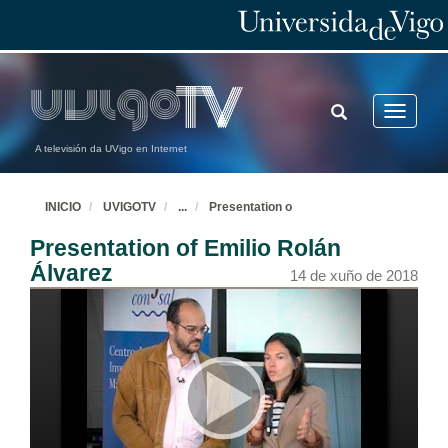
TOGGLE
Toggle
SEARCH
navigatio
A televisión da UVigo en Internet
INICIO
UVIGOTV
...
Presentation o
Presentation of Emilio Rolán
Álvarez
14 de xuño de 2018
Presentation of Dr. Fritz Kleinhans
12 de abr. de 2018