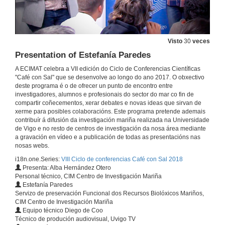
Colour Polymorphism in Littorina fabalis: an evolutionary perspective
14 de xuño de 2018
Visto
30
veces
Questions. Colour Polymorphism in Littorina fabalis: an evolutionary perspective
Presentation of Estefanía Paredes
A ECIMAT celebra a VII edición do Ciclo de Conferencias Científicas
14 de xuño de 2018
"Café con Sal" que se desenvolve ao longo do ano 2017. O obxectivo
deste programa é o de ofrecer un punto de encontro entre
investigadores, alumnos e profesionais do sector do mar co fin de
Presentation of Rosa Ceinos
compartir coñecementos, xerar debates e novas ideas que sirvan de
xerme para posibles colaboracións. Este programa pretende ademais
12 de xul. de 2018
contribuír á difusión da investigación mariña realizada na Universidade
de Vigo e no resto de centros de investigación da nosa área mediante
a gravación en vídeo e a publicación de todas as presentacións nas
Circadian clocks across multiple organs from Turbot
nosas webs.
12 de xul. de 2018
i18n.one.Series:
VIII Ciclo de conferencias Café con Sal 2018
Presenta: Alba Hernández Otero
Personal técnico, CIM Centro de Investigación Mariña
Estefanía Paredes
Questions. Circadian clocks across multiple organs from Turbot
Servizo de preservación Funcional dos Recursos Biolóxicos Mariños,
CIM Centro de Investigación Mariña
12 de xul. de 2018
Equipo técnico Diego de Coo
Técnico de produción audiovisual, Uvigo TV