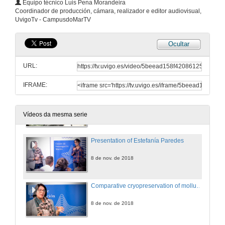
Equipo técnico Luis Pena Morandeira
Presentation of Alberto Gutiérrez
Coordinador de producción, cámara, realizador e editor audiovisual,
UvigoTv - CampusdoMarTV
27 de set. de 2018
Ocultar
Response of bacterioplankton to anthropogenic nutrient enrichment in a dynamical coastal system: Ría de Vigo
URL:
27 de set. de 2018
IFRAME:
Questions. Response of bacterioplankton to anthropogenic nutrient enrichment in a dynamical coastal system: Ría de Vigo
27 de set. de 2018
Vídeos da mesma serie
Presentation of Estefanía Paredes
8 de nov. de 2018
Comparative cryopreservation of molluscs
8 de nov. de 2018