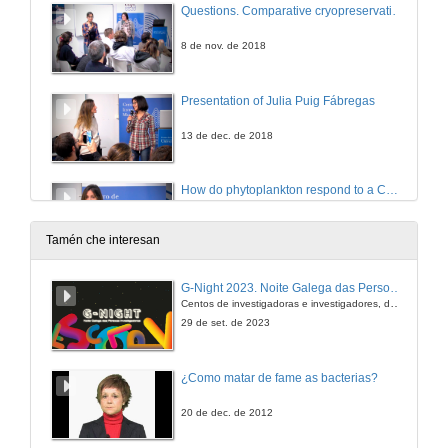
Questions. Comparative cryopreservation of molluscs
8 de nov. de 2018
Presentation of Julia Puig Fábregas
13 de dec. de 2018
How do phytoplankton respond to a CO₂ increase
Gene expression, physiology and community structure of phytoplankton under future CO₂ conditions
13 de dec. de 2018
Tamén che interesan
Questions. How do phytoplankton respond to a CO₂ increase
G-Night 2023. Noite Galega das Persoas Investigadoras. Conciencias creativas
Gene expression, physiology and community structure of phytoplankton under future CO₂ conditions
Centos de investigadoras e investigadores, decenas de actividades e sete cidades
13 de dec. de 2018
29 de set. de 2023
¿Como matar de fame as bacterias?
20 de dec. de 2012