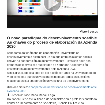
Rolda de preguntas. Pechando o círculo. Que demandan ás Universidades os actores beneficiarios da cooperación?
19 de nov. de 2018
Presentación dos compoñentes da Mesa Redonda
Visto
9
veces
O papel das ONGD na estratexia da cooperación universitaria
20 de nov. de 2018
O novo paradigma do desenvolvemento sostible.
As chaves do proceso de elaboración da Axenda
2030
O papel das ONGD na estrategia da CUD
Achegarse ao fenómeno da cooperación universitaria ao
desenvolvemento e establecer un diálogo entre os axentes sociais
20 de nov. de 2018
chaves na cooperación ao desenvolvemento. Estes son dous dos
grandes obxectivos cos que xorden as Xornadas A cooperación
universitaria ao desenvolvemento ante a Axenda 2030.
Xerando alianzas prara lograr os obxectivos
A iniciativa xurde coa idea de dar a coñecer, tanto na Universidade de
Vigo como nas outras universidades galegas, todas as cuestións
20 de nov. de 2018
relacionadas coa cooperación universitaria ao desenvolvemento.
i18n.one.Series:
A cooperación universitaria ao desenvolvemento ante
a Axenda 2030
Arquitectura sen fronteiras
Presenta: Xosé María Mahou Lago
Doutor en Ciencias Políticas e da Administración e profesor contratado
20 de nov. de 2018
doutor do Departamento de Socioloxía, Ciencia Política e da