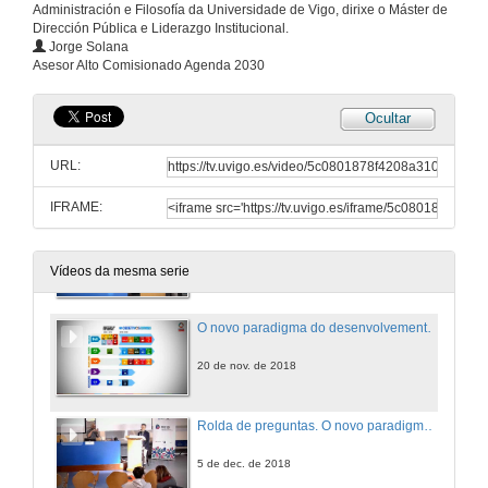
Administración e Filosofía da Universidade de Vigo, dirixe o Máster de
Dirección Pública e Liderazgo Institucional.
Solidaridade Internacional de Galicia
Jorge Solana
Asesor Alto Comisionado Agenda 2030
20 de nov. de 2018
Ocultar
Rolda de preguntas. O papel das ONGD na estratexia da cooperación universitaria
URL:
20 de nov. de 2018
IFRAME:
Presentación de Jorge Solana
20 de nov. de 2018
Vídeos da mesma serie
O novo paradigma do desenvolvemento sostible. As chaves do proceso de elaboración da Axenda 2030
20 de nov. de 2018
Rolda de preguntas. O novo paradigma do desenvolvemento sostible. As chaves do proceso de elaboración da Axenda 2030
5 de dec. de 2018