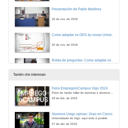
Presentación de Pablo Martínez
20 de nov. de 2018
Como adaptar os ODS ás nosas Universidades? Especial referencia á cooperación universitaria ao desenvolvemento
20 de nov. de 2018
Rolda de preguntas. Como adaptar os ODS ás nosas Universidades? Especial referencia á cooperación universitaria ao desenvolvemento
20 de nov. de 2018
Tamén che interesan
Presentación dos compoñentes da Mesa Redonda
Feira EmpregoinCampus Vigo 2024
Axenda 2030 e Universidade. Cara onde debe ir a cooperación universitaria ao desenvolvemento?
Preto de medio millar de alumnas e alumnos buscan coñecer máis de preto as oportunidades que lles achegan as arredor de medio cento de empresas que participan na edición viguesa da feira. Xunto coa visita aos stands, durante a feria desenvólvense varias actividades complementarias, como obradoiros, conversas, mesas redondas ou o pasaporte de empregabilidade, un espazo no que poderán recibir asesoramento sobre o seu CV.
20 de nov. de 2018
29 de feb. de 2024
Intervención de Daniel López
Alumnos Uvigo opinan: Grao en Ciencias da Linguaxe e Estudos Literarios
Universidade de Vigo: aquí todo é posible
20 de nov. de 2018
27 de abr. de 2016