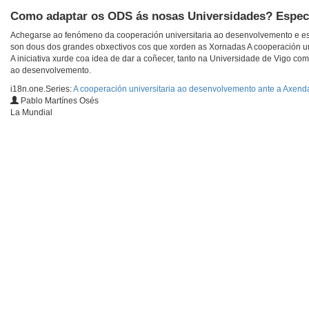
Como adaptar os ODS ás nosas Universidades? Especia
Achegarse ao fenómeno da cooperación universitaria ao desenvolvemento e est
son dous dos grandes obxectivos cos que xorden as Xornadas A cooperación u
A iniciativa xurde coa idea de dar a coñecer, tanto na Universidade de Vigo co
ao desenvolvemento.
i18n.one.Series:
A cooperación universitaria ao desenvolvemento ante a Axen
Pablo Martínes Osés
La Mundial