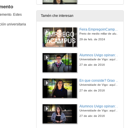
emento
20 de nov. de 2018
vemento. Estes
Tamén che interesan
A Axenda 2030 e os ODS da UAM
ión universitaria
Feira EmpregoinCampus Vigo 2024
20 de nov. de 2018
Preto de medio millar de alumnas e alumnos buscan coñecer máis de preto as oportunidades que lles achegan as arredor de medio cento de empresas que participan na edición viguesa da feira. Xunto coa visita aos stands, durante a feria desenvólvense varias actividades complementarias, como obradoiros, conversas, mesas redondas ou o pasaporte de empregabilidade, un espazo no que poderán recibir asesoramento sobre o seu CV.
29 de feb. de 2024
Rolda de preguntas. Axenda 2030 e Universidade. Cara onde debe ir a cooperación universitaria ao desenvolvemento?
Alumnos Uvigo opinan: Grao en Ciencias da Linguaxe e Estudos Literarios
20 de nov. de 2018
Universidade de Vigo: aquí todo é posible
27 de abr. de 2016
Presentación dos compoñentes da Mesa Redonda
En que consiste? Grao en Ciencias da Linguaxe e Estudos Literarios
20 de nov. de 2018
Universidade de Vigo: aquí todo é posible
27 de abr. de 2016
Dúas décadas de desenvolvemento e cooperación cun enfoque de xénero. Que queda logo da crise?
Alumnos Uvigo opinan: Grao en Linguas Estranxeiras
20 de nov. de 2018
Universidade de Vigo: aquí todo é posible
27 de abr. de 2016
Intervención de Ruth Escribano I