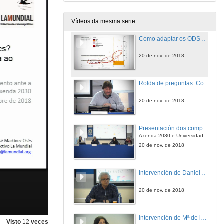
20 de nov. de 2018
Vídeos da mesma serie
Como adaptar os ODS ás nosas Universidades? Especial referencia á cooperación universitaria ao desenvolvemento
20 de nov. de 2018
Rolda de preguntas. Como adaptar os ODS ás nosas Universidades? Especial referencia á cooperación universitaria ao desenvolvemento
20 de nov. de 2018
Presentación dos compoñentes da Mesa Redonda
Axenda 2030 e Universidade. Cara onde debe ir a cooperación universitaria ao desenvolvemento?
20 de nov. de 2018
Intervención de Daniel López
20 de nov. de 2018
Intervención de Mª de los Llanos Gómez
Visto
12
veces