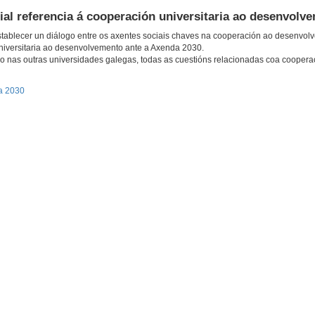
l referencia á cooperación universitaria ao desenvolv
ablecer un diálogo entre os axentes sociais chaves na cooperación ao desenvol
niversitaria ao desenvolvemento ante a Axenda 2030.
mo nas outras universidades galegas, todas as cuestións relacionadas coa cooperac
da 2030