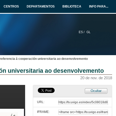
20 de nov. de 2018
CENTROS
DEPARTAMENTOS
BIBLIOTECA
INFO PARA...
Rolda de preguntas. O papel das ONGD na estratexia da cooperación universitaria
20 de nov. de 2018
ES /
GL
Presentación de Jorge Solana
20 de nov. de 2018
eferencia á cooperación universitaria ao desenvolvemento
O novo paradigma do desenvolvemento sostible. As chaves do proceso de elaboración da Axenda 2030
ón universitaria ao desenvolvemento
20 de nov. de 2018
20 de nov. de 2018
Rolda de preguntas. O novo paradigma do desenvolvemento sostible. As chaves do proceso de elaboración da Axenda 2030
Ocultar
5 de dec. de 2018
URL:
IFRAME:
Presentación de Pablo Martínez