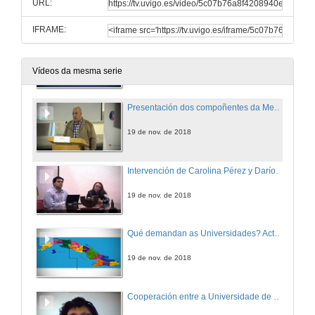
URL:
19 de nov. de 2018
IFRAME:
Rolda de preguntas. Que instrumentos poñen as administracións públicas á disposición da CUD? Unha simbiose institucional necesaria
5 de dec. de 2018
Vídeos da mesma serie
Presentación dos compoñentes da Mesa Redonda
19 de nov. de 2018
Intervención de Carolina Pérez y Darío Díaz
19 de nov. de 2018
Qué demandan as Universidades? Actores necesarios na Cooperación
19 de nov. de 2018
Cooperación entre a Universidade de Cabo Verde ea Universidade de Vigo