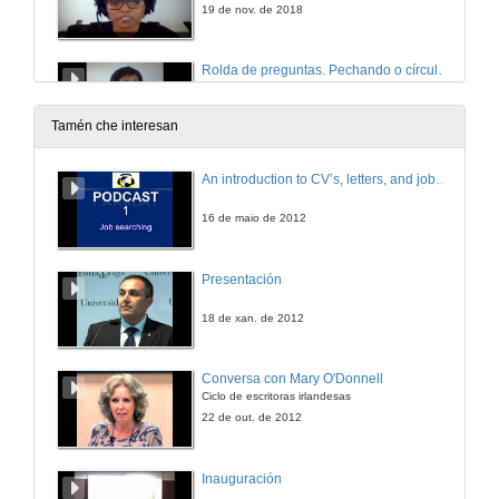
19 de nov. de 2018
Rolda de preguntas. Pechando o círculo. Que demandan ás Universidades os actores beneficiarios da cooperación?
19 de nov. de 2018
Tamén che interesan
Presentación dos compoñentes da Mesa Redonda
An introduction to CV’s, letters, and job searching
O papel das ONGD na estratexia da cooperación universitaria
20 de nov. de 2018
16 de maio de 2012
O papel das ONGD na estrategia da CUD
Presentación
20 de nov. de 2018
18 de xan. de 2012
Xerando alianzas prara lograr os obxectivos
Conversa con Mary O'Donnell
Ciclo de escritoras irlandesas
20 de nov. de 2018
22 de out. de 2012
Arquitectura sen fronteiras
Inauguración