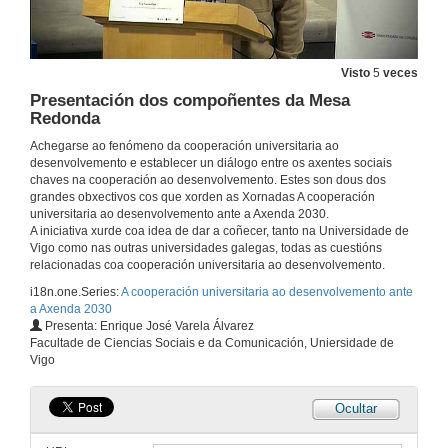
19 de nov. de 2018
Rolda de preguntas. Delimitando a cooperación universitaria ao desenvolvemento
Visto
5
veces
Presentación dos compoñentes da Mesa
19 de nov. de 2018
Redonda
Achegarse ao fenómeno da cooperación universitaria ao
Presentación dos compoñentes da Mesa Redonda
desenvolvemento e establecer un diálogo entre os axentes sociais
chaves na cooperación ao desenvolvemento. Estes son dous dos
5 de dec. de 2018
grandes obxectivos cos que xorden as Xornadas A cooperación
universitaria ao desenvolvemento ante a Axenda 2030.
A iniciativa xurde coa idea de dar a coñecer, tanto na Universidade de
A Universidade como axente de cooperación para o desenvolvemento da cooperación galega
Vigo como nas outras universidades galegas, todas as cuestións
relacionadas coa cooperación universitaria ao desenvolvemento.
19 de nov. de 2018
i18n.one.Series:
A cooperación universitaria ao desenvolvemento ante
a Axenda 2030
Presenta: Enrique José Varela Álvarez
A Unión Europea como financiador
Facultade de Ciencias Sociais e da Comunicación, Uniersidade de
Vigo
5 de dec. de 2018
Ocultar
A AECID e a cooperación universitaria