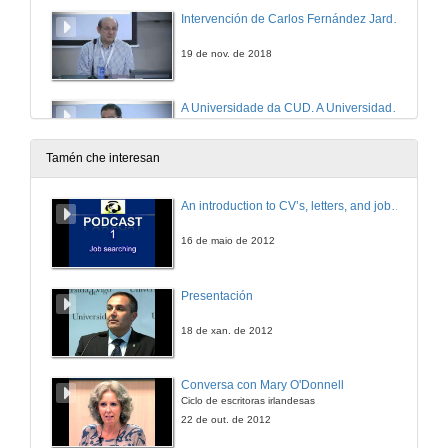
Intervención de Carlos Fernández Jardón
19 de nov. de 2018
A Universidade da CUD. A Universidade como actor de cooperación ao desenvolvemento
19 de nov. de 2018
Tamén che interesan
Cooperación para o Desenvolvemento. Algunhas ideas
An introduction to CV’s, letters, and job searching
19 de nov. de 2018
16 de maio de 2012
A Cooperación da Universidade de Vigo con Cabo Verde
Presentación
19 de nov. de 2018
18 de xan. de 2012
Proxecto Unintegra. Liñas de traballo
Conversa con Mary O'Donnell
Ciclo de escritoras irlandesas
19 de nov. de 2018
22 de out. de 2012