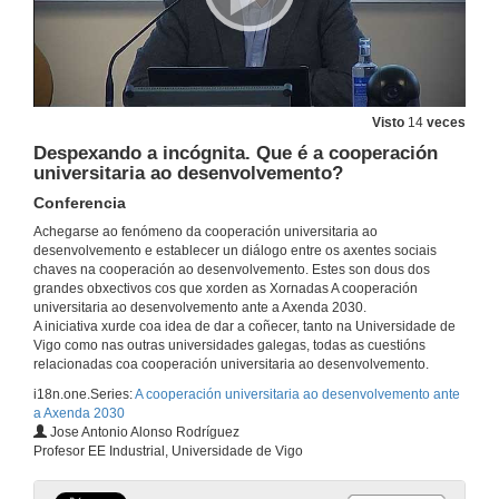
Visto
14
veces
Despexando a incógnita. Que é a cooperación
universitaria ao desenvolvemento?
Conferencia
Achegarse ao fenómeno da cooperación universitaria ao
desenvolvemento e establecer un diálogo entre os axentes sociais
chaves na cooperación ao desenvolvemento. Estes son dous dos
grandes obxectivos cos que xorden as Xornadas A cooperación
universitaria ao desenvolvemento ante a Axenda 2030.
Intervención da Vicerrectora de Responsabilidade Social e Cooperación Internacional
A iniciativa xurde coa idea de dar a coñecer, tanto na Universidade de
Vigo como nas outras universidades galegas, todas as cuestións
19 de nov. de 2018
relacionadas coa cooperación universitaria ao desenvolvemento.
i18n.one.Series:
A cooperación universitaria ao desenvolvemento ante
a Axenda 2030
Intervención de Silvia Longueira
Jose Antonio Alonso Rodríguez
Profesor EE Industrial, Universidade de Vigo
19 de nov. de 2018