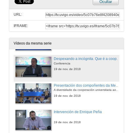
Ocultar
Intervención do reitor da Universidade de Vigo
URL:
19 de nov. de 2018
IFRAME:
Presentación do conferenciante Jose Antonio Alonso
19 de nov. de 2018
Vídeos da mesma serie
Despexando a incógnita. Que é a cooperación universitaria ao desenvolvemento?
Conferencia
19 de nov. de 2018
Presentación dos compoñentes da Mesa Redonda
A diversidade da cooperación universitaria ao desenvolvemento. Que están a facer as universidades en cooperación ao desenvolvemento?
19 de nov. de 2018
Intervención de Enrique Peña
19 de nov. de 2018