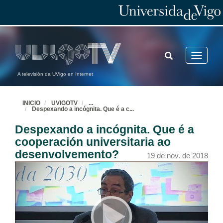
TOGGLE
Toggle
SEARCH
navigatio
A televisión da UVigo en Internet
INICIO
UVIGOTV
...
Despexando a incógnita. Que é a c
...
Despexando a incógnita. Que é a
cooperación universitaria ao
desenvolvemento?
19 de nov. de 2018