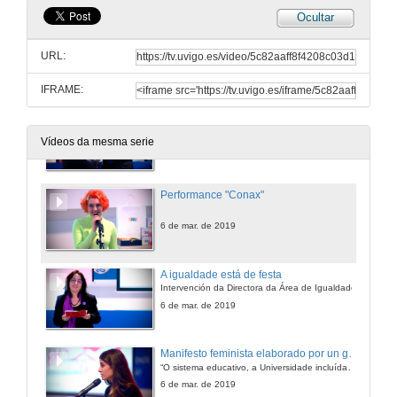
Ocultar
Benvida
URL:
6 de mar. de 2019
IFRAME:
Entrega do 7º Premio de compromiso coa igualdade de xénero da Universidade de Vigo, uviguala 2019 a Anabel G. Penín, ex directora da Unidade de Igualdade
Vídeos da mesma serie
6 de mar. de 2019
Performance "Conax"
6 de mar. de 2019
A igualdade está de festa
Intervención da Directora da Área de Igualdade
6 de mar. de 2019
Manifesto feminista elaborado por un grupo de alumnas representantes no Claustro da Rede de Estudantes
“O sistema educativo, a Universidade incluída, está estruturado de forma que lexitima a discriminación froito da sociedade patriarcal que sufrimos as estudantes”
6 de mar. de 2019