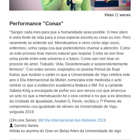
Visto
21
veces
Performance "Conax"
“Sangro cada mes para que a humanidade sexa posible. O meu útero
é unha fonte de vida para a nosa especie escolla eu crear ou non. Pero
raramente se entende así. Menstruamos e veno como algo sucio,
enfermizo, unha carga coa que pretendemos chamar a atención. Como
se este proceso fose menos natural que respirar. Como se non fose
unha ponte entre este universo e o futuro. Como sen non fose un
proceso de amor. Traballo. Vida. Desinteresado e sorprendentemente
fermoso”. Con estes versos, inspirados no poema Period de Rupi
Kahur, que ilustran o cartel co que a Universidade de Vigo celebra este
ano o Día Internacional da Muller, comezaba este mediodía o acto
central co que a institución académica festexa o 8M. Foi a cantante
Sabela King a encargada de poñer voz aos versos cos que arrancou
un acto no que a menstruación foi o eixo central e no que a ex directora
8M. Día Internacional da Muller
da Unidade de Igualdade, Anabel G. Penín, recibiu o 7º Premio de
A ex directora da Unidade de Igualdade, Anabel G. Penín, recibiu o Premio uviguala 2019
compromiso coa igualdade de xénero da Universidade de Vigo,
6 de mar. de 2019
uviguala 2019.
i18n.one.Series:
8M Día Internacional das Mulleres 2019
Lectura do poema «Período tabú» de Nuria Ferreiro inspirados no poema «Período» de Rupi Kahur e actuación musical
Sandra Varela
Tema: «Berra»
Artista ex alumna do Grao en Belas Artes da Universidade de vigo
6 de mar. de 2019