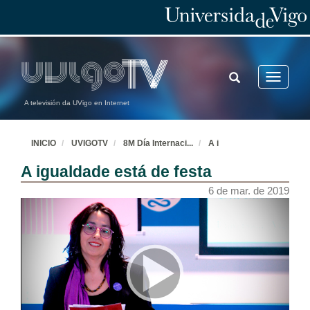
TOGGLE
Toggle
SEARCH
navigatio
A televisión da UVigo en Internet
INICIO
UVIGOTV
8M Día Internaci
...
A i
A igualdade está de festa
6 de mar. de 2019