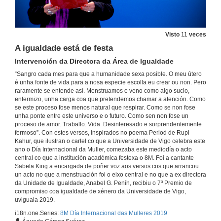
Visto
11
veces
A igualdade está de festa
Intervención da Directora da Área de Igualdade
“Sangro cada mes para que a humanidade sexa posible. O meu útero
é unha fonte de vida para a nosa especie escolla eu crear ou non. Pero
raramente se entende así. Menstruamos e veno como algo sucio,
enfermizo, unha carga coa que pretendemos chamar a atención. Como
se este proceso fose menos natural que respirar. Como se non fose
unha ponte entre este universo e o futuro. Como sen non fose un
proceso de amor. Traballo. Vida. Desinteresado e sorprendentemente
fermoso”. Con estes versos, inspirados no poema Period de Rupi
Kahur, que ilustran o cartel co que a Universidade de Vigo celebra este
ano o Día Internacional da Muller, comezaba este mediodía o acto
central co que a institución académica festexa o 8M. Foi a cantante
Sabela King a encargada de poñer voz aos versos cos que arrancou
un acto no que a menstruación foi o eixo central e no que a ex directora
8M. Día Internacional da Muller
da Unidade de Igualdade, Anabel G. Penín, recibiu o 7º Premio de
A ex directora da Unidade de Igualdade, Anabel G. Penín, recibiu o Premio uviguala 2019
compromiso coa igualdade de xénero da Universidade de Vigo,
6 de mar. de 2019
uviguala 2019.
i18n.one.Series:
8M Día Internacional das Mulleres 2019
Lectura do poema «Período tabú» de Nuria Ferreiro inspirados no poema «Período» de Rupi Kahur e actuación musical