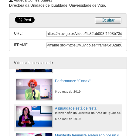
Águeda Gómez Suárez
Tema: «Berra»
Directora da Unidade de Igualdade, Universidade de Vigo.
6 de mar. de 2019
Ocultar
Benvida
URL:
6 de mar. de 2019
IFRAME:
Entrega do 7º Premio de compromiso coa igualdade de xénero da Universidade de Vigo, uviguala 2019 a Anabel G. Penín, ex directora da Unidade de Igualdade
Vídeos da mesma serie
6 de mar. de 2019
Performance "Conax"
6 de mar. de 2019
A igualdade está de festa
Intervención da Directora da Área de Igualdade
6 de mar. de 2019
Manifesto feminista elaborado por un grupo de alumnas representantes no Claustro da Rede de Estudantes