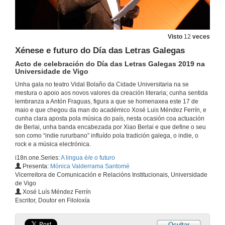
Visto
12
veces
Xénese e futuro do Día das Letras Galegas
Acto de celebración do Día das Letras Galegas 2019 na
Universidade de Vigo
Unha gala no teatro Vidal Bolaño da Cidade Universitaria na se
mestura o apoio aos novos valores da creación literaria; cunha sentida
lembranza a Antón Fraguas, figura a que se homenaxea este 17 de
maio e que chegou da man do académico Xosé Luis Méndez Ferrín, e
cunha clara aposta pola música do país, nesta ocasión coa actuación
de Berlai, unha banda encabezada por Xiao Berlai e que define o seu
son como “indie rururbano” influído pola tradición galega, o indie, o
rock e a música electrónica.
A lingua é/e o futuro
Acto de celebración do Día das Letras Galegas 2019 na Universidade de Vigo
i18n.one.Series:
A lingua é/e o futuro
6 de maio de 2019
Presenta:
Mónica Valderrama Santomé
Vicerreitora de Comunicación e Relacións Institucionais, Universidade
de Vigo
Actuación musical de Berlai
Xosé Luís Méndez Ferrín
Escritor, Doutor en Filoloxía
6 de maio de 2019
Ocultar