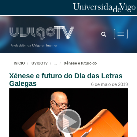
TOGGLE
Toggle
SEARCH
navigatio
A televisión da UVigo en Internet
INICIO
UVIGOTV
...
Xénese e futuro do
Xénese e futuro do Día das Letras
Galegas
6 de maio de 2019