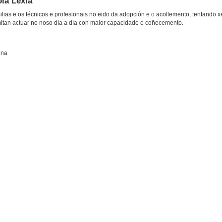
la Lexia
ias e os técnicos e profesionais no eido da adopción e o acollemento, tentando xe
itan actuar no noso día a día con maior capacidade e coñecemento.
ona