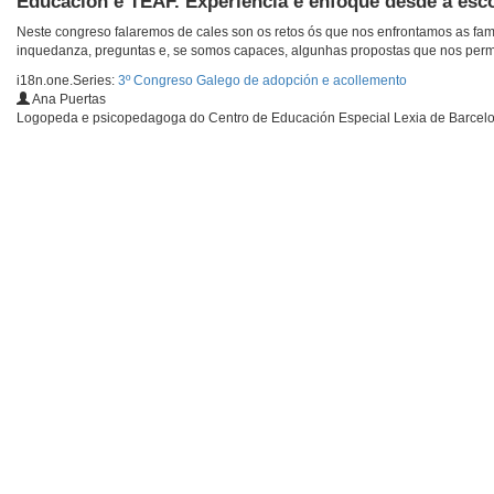
Educación e TEAF. Experiencia e enfoque desde a esco
Neste congreso falaremos de cales son os retos ós que nos enfrontamos as famil
inquedanza, preguntas e, se somos capaces, algunhas propostas que nos perm
i18n.one.Series:
3º Congreso Galego de adopción e acollemento
Ana Puertas
Logopeda e psicopedagoga do Centro de Educación Especial Lexia de Barcel