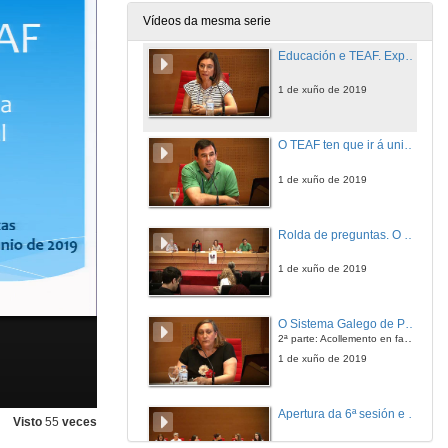
1 de xuño de 2019
Vídeos da mesma serie
Educación e TEAF. Experiencia e enfoque desde a escola Lexia
1 de xuño de 2019
O TEAF ten que ir á universidade
1 de xuño de 2019
Rolda de preguntas. O TEAF na escola
1 de xuño de 2019
O Sistema Galego de Protección de Menores. Investigación xornalística.
2ª parte: Acollemento en familia biolóxica
1 de xuño de 2019
Apertura da 6ª sesión e presentación dos compoñentes da mesa
Visto
55
veces
1 de xuño de 2019