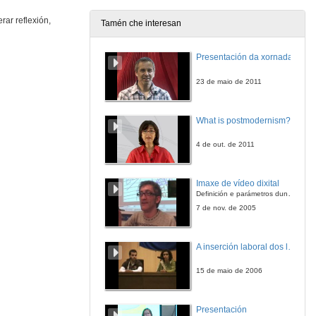
rar reflexión,
Tamén che interesan
Casa de familia. Lugar de paso baseado non afecto e a normalización
Presentación da xornada
1 de xuño de 2019
23 de maio de 2011
Os retos do acollemento familiar
What is postmodernism?
1 de xuño de 2019
4 de out. de 2011
Acollemento familiar: visibilizando o que funciona
Imaxe de vídeo dixital
1 de xuño de 2019
Definición e parámetros dunha imaxe dixital. Resolución e Aspecto. Profundidade da cor. Compresión. Frame por segundo. Entrelazado. Campos, cadros
7 de nov. de 2005
Experiencias persoais de familias acolledoras
A inserción laboral dos licenciados en Ciencias do Mar: a carreira investigadora
1 de xuño de 2019
15 de maio de 2006
Experiencias persoais de familias acolledoras
Presentación
1 de xuño de 2019