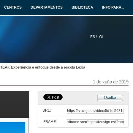
31 de maio de 2019
CENTROS
DEPARTAMENTOS
BIBLIOTECA
INFO PARA...
A adopción aberta: un novo horizonte?
31 de maio de 2019
ES /
GL
Rolda de preguntas. A adopción aberta
31 de maio de 2019
TEAF. Experiencia e enfoque desde a escola Lexia
Entrevista a Anne Cath, Chandra Clemente e Xabier
31 de maio de 2019
1 de xuño de 2019
Rolda de preguntas. Adopción en primeira persoa
Ocultar
31 de maio de 2019
URL:
IFRAME:
Discapacidade e escola: Cómo conseguir o que o teu fillo precisa