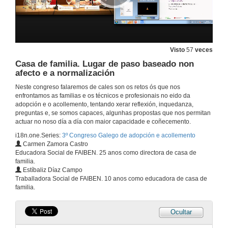
31 de maio de 2019
Discapacidade e escola: Cómo conseguir o que o teu fillo precisa
Visto
57
veces
1 de xuño de 2019
Casa de familia. Lugar de paso baseado non
afecto e a normalización
Educación e TEAF. Experiencia e enfoque desde a escola Lexia
Neste congreso falaremos de cales son os retos ós que nos
enfrontamos as familias e os técnicos e profesionais no eido da
1 de xuño de 2019
adopción e o acollemento, tentando xerar reflexión, inquedanza,
preguntas e, se somos capaces, algunhas propostas que nos permitan
actuar no noso día a día con maior capacidade e coñecemento.
O TEAF ten que ir á universidade
i18n.one.Series:
3º Congreso Galego de adopción e acollemento
Carmen Zamora Castro
1 de xuño de 2019
Educadora Social de FAIBEN. 25 anos como directora de casa de
familia.
Estíbaliz Díaz Campo
Rolda de preguntas. O TEAF na escola
Traballadora Social de FAIBEN. 10 anos como educadora de casa de
familia.
1 de xuño de 2019
Ocultar
O Sistema Galego de Protección de Menores. Investigación xornalística.
2ª parte: Acollemento en familia biolóxica