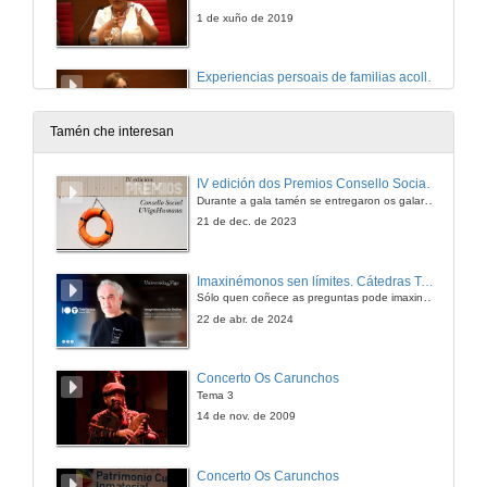
1 de xuño de 2019
Experiencias persoais de familias acolledoras
1 de xuño de 2019
Tamén che interesan
Rolda de preguntas. Acollemento, como é?
IV edición dos Premios Consello Social UVigo Humana
Durante a gala tamén se entregaron os galardóns aos mellores TFG e TFM en materia de Axenda 2030
1 de xuño de 2019
21 de dec. de 2023
A adopción de nenos e nenas ‘maiores’: das adopcións “especiais” ou a diversidade *parental
Imaxinémonos sen límites. Cátedras Telefónica
Sólo quen coñece as preguntas pode imaxinar novas respostas
1 de xuño de 2019
22 de abr. de 2024
Adopcións especiais: A importancia da formación específica. Estrutura da formación en ARFACyL
Concerto Os Carunchos
Tema 3
1 de xuño de 2019
14 de nov. de 2009
Atención á vivencia sexual das persoas con diversidade cognitiva; acompañamento educativo e vital dende a familia e os profesionais
Concerto Os Carunchos