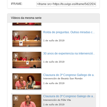
IFRAME:
Atención á vivencia sexual das persoas con diversidade cognitiva; acompañamento educativo e vital dende a familia e os profesionais
Vídeos da mesma serie
1 de xuño de 2019
Rolda de preguntas. Outras miradas cara as adopcións especiais
1 de xuño de 2019
30 anos de experiencia na intervención en adopción (Entrevista)
1 de xuño de 2019
Clausura do 3º Congreso Gallego de adopción e acollemento
Intervención de Beatriz San Román
1 de xuño de 2019
Clausura do 3º Congreso Galego de adopción y acollemento
Intervención de Félix Vila
1 de xuño de 2019