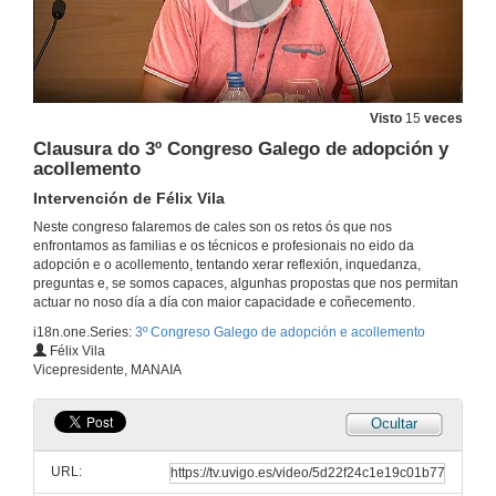
Experiencias persoais de familias acolledoras
1 de xuño de 2019
Visto
15
veces
Clausura do 3º Congreso Galego de adopción y
Experiencias persoais de familias acolledoras
acollemento
1 de xuño de 2019
Intervención de Félix Vila
Neste congreso falaremos de cales son os retos ós que nos
enfrontamos as familias e os técnicos e profesionais no eido da
Rolda de preguntas. Acollemento, como é?
adopción e o acollemento, tentando xerar reflexión, inquedanza,
preguntas e, se somos capaces, algunhas propostas que nos permitan
1 de xuño de 2019
actuar no noso día a día con maior capacidade e coñecemento.
i18n.one.Series:
3º Congreso Galego de adopción e acollemento
A adopción de nenos e nenas ‘maiores’: das adopcións “especiais” ou a diversidade *parental
Félix Vila
Vicepresidente, MANAIA
1 de xuño de 2019
Ocultar
Adopcións especiais: A importancia da formación específica. Estrutura da formación en ARFACyL
URL:
1 de xuño de 2019