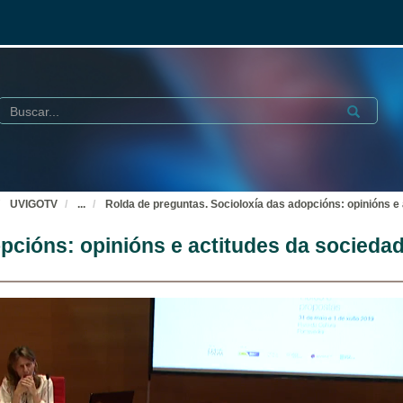
Buscar
Submit
UVIGOTV
...
Rolda de preguntas. Socioloxía das adopcións: opinións e
pcións: opinións e actitudes da socieda