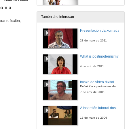
o e a
31 de maio de 2019
Tamén che interesan
rar reflexión,
Un (re)encontro. Dous puntos de vista
Presentación da xornada
31 de maio de 2019
23 de maio de 2011
Rolda de preguntas: Un (re)encontro. Dous puntos de vista
What is postmodernism?
31 de maio de 2019
4 de out. de 2011
A adopcion aberta en España: achegas e reflexións desde a socioloxía
Conferencia
Imaxe de vídeo dixital
31 de maio de 2019
Definición e parámetros dunha imaxe dixital. Resolución e Aspecto. Profundidade da cor. Compresión. Frame por segundo. Entrelazado. Campos, cadros
7 de nov. de 2005
Adopción aberta: Complexidade e Especificidade
A inserción laboral dos licenciados en Ciencias do Mar: a carreira investigadora
31 de maio de 2019
15 de maio de 2006
A adopción aberta: un novo horizonte?