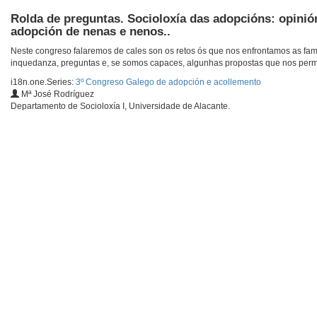
Rolda de preguntas. Socioloxía das adopcións: opinió
adopción de nenas e nenos..
Neste congreso falaremos de cales son os retos ós que nos enfrontamos as famil
inquedanza, preguntas e, se somos capaces, algunhas propostas que nos perm
i18n.one.Series:
3º Congreso Galego de adopción e acollemento
Mª José Rodríguez
Departamento de Socioloxía I, Universidade de Alacante.