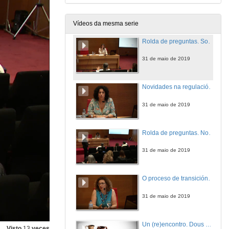
31 de maio de 2019
Vídeos da mesma serie
Rolda de preguntas. Socioloxía das adopcións: opinións e actitudes da sociedade española sobre o acollemento e a adopción de nenas e nenos..
31 de maio de 2019
Novidades na regulación de Adopción Internacional
31 de maio de 2019
Rolda de preguntas. Novidades na regulación de Adopción Internacional
31 de maio de 2019
O proceso de transición do acollemento á adopción. Vínculos entre familias de acollida e familias adoptivas
31 de maio de 2019
Un (re)encontro. Dous puntos de vista
Visto
13
veces