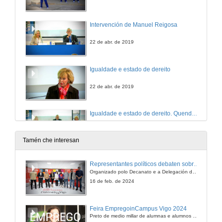
Intervención de Manuel Reigosa
22 de abr. de 2019
Igualdade e estado de dereito
22 de abr. de 2019
Igualdade e estado de dereito. Quenda de cuestións
22 de abr. de 2019
Tamén che interesan
Representantes políticos debaten sobre educación e xuventude no campus de Pontevedra
Organizado polo Decanato e a Delegación de Alumnado de Dirección e Xestión Pública e coa participación de candidatos de PP, BNG, PSOE, Sumar e Podemos
16 de feb. de 2024
Feira EmpregoinCampus Vigo 2024
Preto de medio millar de alumnas e alumnos buscan coñecer máis de preto as oportunidades que lles achegan as arredor de medio cento de empresas que participan na edición viguesa da feira. Xunto coa visita aos stands, durante a feria desenvólvense varias actividades complementarias, como obradoiros, conversas, mesas redondas ou o pasaporte de empregabilidade, un espazo no que poderán recibir asesoramento sobre o seu CV.