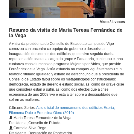
Visto
34
veces
Resumo da visita de María Teresa Fernández de
la Vega
A visita da presidenta do Consello de Estado ao campus de Vigo
comezou cun encontro co equipo de goberno e despois da
inauguración dos nomes dos edificios, que estivo seguida dunha
representación teatral a cargo do grupo A Panadaría, continuou cunha
xuntanza coas alumnas do programa Mujeres por África, que preside
Fernández de la Vega. A súa estancia no campus vigués rematou cun
relatorio titulado Igualdad y estado de derecho, no que a presidenta do
Consello de Estado falou sobre os metaprincipios constitucionais:
democracia, estado de dereito e estado social, así como da grave crise
que considera están a sufrir, así como dos efectos que a crise
económica do ano 2008 tivo e está a ter sobre a desigualdade que
sofren as mulleres.
i18n.one.Series:
Acto oficial de nomeamento dos edificios Exeria,
Filomena Dato e Ernestina Otero (2019)
María Teresa Fernández de la Vega
Presidenta, Consello de Estado
Carmela Silva Rego
Presidenta, Deputación de Pontevedra