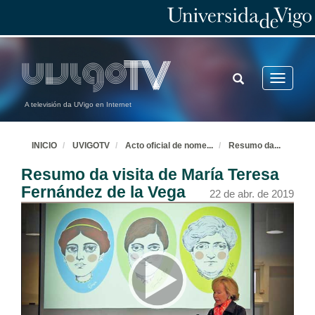
TOGGLE
Toggle
SEARCH
navigatio
A televisión da UVigo en Internet
INICIO
UVIGOTV
Acto oficial de nome
...
Resumo da
...
Resumo da visita de María Teresa
Fernández de la Vega
22 de abr. de 2019