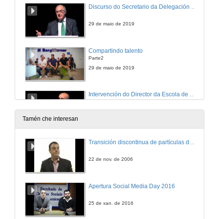
Discurso do Secretario da Delegación Territorial da Xunta de Galicia en Vigo, Alfonso Rubio
29 de maio de 2019
Compartindo talento
Parte2
29 de maio de 2019
Intervención do Director da Escola de Enxeñería Industrial, Juan Pardo Froján
29 de maio de 2019
Tamén che interesan
Intervención da Vicerreitora de Transferencia da Universidade de Vigo, María Consuelo Pérez
Transición discontinua de partículas de microgel termosensible
29 de maio de 2019
22 de nov. de 2006
Frank de industrial
Apertura Social Media Day 2016
29 de maio de 2019
25 de xan. de 2016