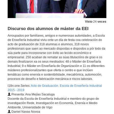
Benvida
29 de maio de 2019
Visto
24
veces
Intervención do Alcalde de Vigo, Abel Caballero Álvarez
Discurso dos alumnos de máster da EEI
Arroupados por familiares, amigos e numerosas autoridades, a Escola
29 de maio de 2019
de Enxeñería Industrial viviu onte un día de festa coa celebración do
acto de graduación de 318 alumnas e alumnos, 318 novos
profesionais que saen ao mercado dispostas e dispostos a pór todo da
Sauda dos profesores
súa parte para incorporarse con éxito ao tecido económico e
Parte1
empresarial. 250 acaban de rematar as súas titulacións de grao e os
29 de maio de 2019
demais finalizaron xa os seus mestrados: 48 o Máster de Enxeñaría
Industrial; 9 o Máster en Enxeñaría de Organización e 11 os diferentes
másteres profesionalizantes que oferta o centro e que inclúen
Intervención do Presidente do Consello Social, Ernesto Pedrosa Silva
temáticas como enerxía e sostenibilidade, mecatrónica, automoción,
procesos de deseño e fabricación mecánica e riscos laborais.
29 de maio de 2019
i18n.one.Series:
Acto de Graduación. Escola de Enxeñería Industrial
2015 - 2019
Presenta: Ana Mejías Sacaluga
Discurso dos alumnos de grao da EEI
Docente da Escola de Enxeñería Industrial e membro do grupo de
investigación Rede, Investigación en Economía, Enerxía e Medio
29 de maio de 2019
Ambiente, Universidade de Vigo
Daniel Navas Novoa