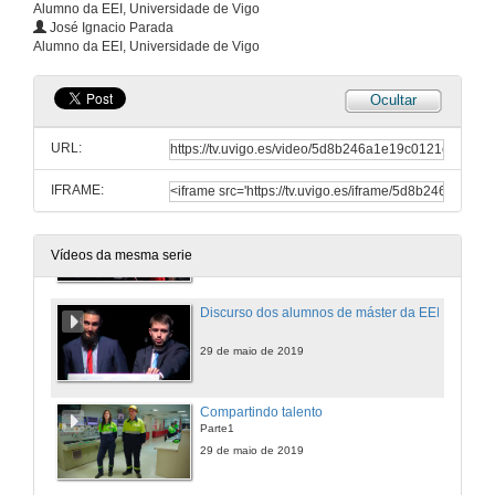
Alumno da EEI, Universidade de Vigo
Sauda dos profesores
José Ignacio Parada
Parte2
Alumno da EEI, Universidade de Vigo
29 de maio de 2019
Ocultar
Xuramento do Código Ético Profesional da Enxeñería da rama industrial
URL:
29 de maio de 2019
IFRAME:
Entrega de Diplomas e Distincións os alumnos e alumnas
29 de maio de 2019
Vídeos da mesma serie
Discurso dos alumnos de máster da EEI
29 de maio de 2019
Compartindo talento
Parte1
29 de maio de 2019