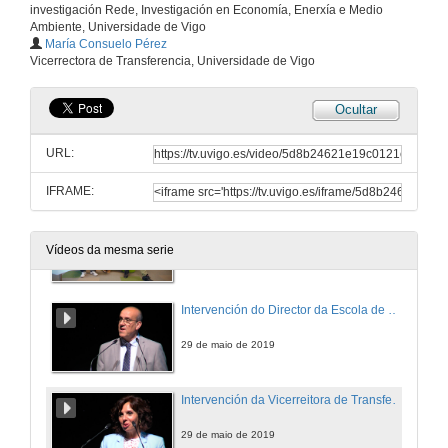
investigación Rede, Investigación en Economía, Enerxía e Medio
Ambiente, Universidade de Vigo
Compartindo talento
María Consuelo Pérez
Parte1
Vicerrectora de Transferencia, Universidade de Vigo
29 de maio de 2019
Ocultar
Discurso do Secretario da Delegación Territorial da Xunta de Galicia en Vigo, Alfonso Rubio
URL:
29 de maio de 2019
IFRAME:
Compartindo talento
Parte2
Vídeos da mesma serie
29 de maio de 2019
Intervención do Director da Escola de Enxeñería Industrial, Juan Pardo Froján
29 de maio de 2019
Intervención da Vicerreitora de Transferencia da Universidade de Vigo, María Consuelo Pérez
29 de maio de 2019