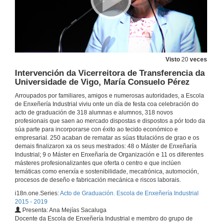
Discurso dos alumnos de grao da EEI
29 de maio de 2019
Visto
20
veces
Sauda dos profesores
Intervención da Vicerreitora de Transferencia da
Parte2
Universidade de Vigo, María Consuelo Pérez
29 de maio de 2019
Arroupados por familiares, amigos e numerosas autoridades, a Escola
de Enxeñería Industrial viviu onte un día de festa coa celebración do
Xuramento do Código Ético Profesional da Enxeñería da rama industrial
acto de graduación de 318 alumnas e alumnos, 318 novos
profesionais que saen ao mercado dispostas e dispostos a pór todo da
29 de maio de 2019
súa parte para incorporarse con éxito ao tecido económico e
empresarial. 250 acaban de rematar as súas titulacións de grao e os
demais finalizaron xa os seus mestrados: 48 o Máster de Enxeñaría
Entrega de Diplomas e Distincións os alumnos e alumnas
Industrial; 9 o Máster en Enxeñaría de Organización e 11 os diferentes
másteres profesionalizantes que oferta o centro e que inclúen
temáticas como enerxía e sostenibilidade, mecatrónica, automoción,
29 de maio de 2019
procesos de deseño e fabricación mecánica e riscos laborais.
i18n.one.Series:
Acto de Graduación. Escola de Enxeñería Industrial
Discurso dos alumnos de máster da EEI
2015 - 2019
Presenta: Ana Mejías Sacaluga
29 de maio de 2019
Docente da Escola de Enxeñería Industrial e membro do grupo de