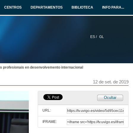
CENTROS
DEPARTAMENTOS
BIBLIOTECA
INFO PARA...
30 de out. de 2019
Presentación de Ana Lorenzo
23 de out. de 2019
ES /
GL
Experiencias laborais de mulleres egresadas na Universidade de Vigo
Proxecto “Mujeres Economistas… Sen límites”
23 de out. de 2019
s profesionais en desenvolvemento internacional
Quenda de preguntas. Experiencias laborais de mulleres egresadas na Universidade de Vigo
12 de set. de 2019
23 de out. de 2019
Ocultar
Presentación de María Rada
URL:
9 de out. de 2019
IFRAME:
Mercados financieiros internacionais. Experiencias laborales de mujeres egresadas en la Universidade de Vigo