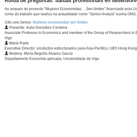
Rolda de preguntas. Saídas profesionais en desenvolv
Ao amparo do proxecto “Mujeres Economistas… Sen límites” financiado pola Unid
como do traballo que realiza na actualidade como “Senior Analyst” nunha ONG.
i18n.one.Series:
Mulleres economistas sen límites
Presenta: Xulia González-Cerdeira
Associate Professor in Economics and member of the Group of Researchers in
Vigo
María Rada
Executive Director: productos estructurados para Asia-Pacífico, UBS Hong Kong
Modera: María Begoña Álvarez García
Departamento Economía aplicada, Universidade de Vigo