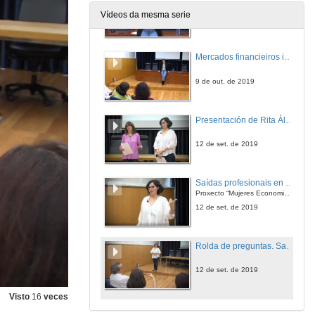
Proxecto “Mujeres Economistas… Sen límites”
Vídeos da mesma serie
9 de out. de 2019
Mercados financieiros internacionais. Quenda de preguntas
9 de out. de 2019
Presentación de Rita Álvarez
12 de set. de 2019
Saídas profesionais en desenvolvemento internacional
Proxecto “Mujeres Economistas… Sen límites” financiado pola Unidade de Igualdade da Universidade de Vigo
12 de set. de 2019
Rolda de preguntas. Saídas profesionais en desenvolvemento internacional
12 de set. de 2019
Visto
16
veces