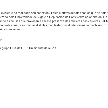
á existente na realidade sen conexión? Estes e outros debates son os que se trata
anizada pola Universidade de Vigo e a Deputación de Pontevedra ao abeiro da súa
miúdo as causas que provocan a escasa presenza das mulleres nas carreiras STEM 
o profesional, así como as distintas manifestacións do denominado machismo dixi
sóxinas nas redes…
do
 do grupo LIDA da UDC. Presidenta da AEPIA