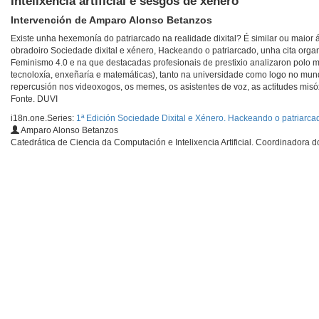
Intelixencia artificial e sesgos de xénero
Intervención de Amparo Alonso Betanzos
Existe unha hexemonía do patriarcado na realidade dixital? É similar ou maior 
obradoiro Sociedade dixital e xénero, Hackeando o patriarcado, unha cita org
Feminismo 4.0 e na que destacadas profesionais de prestixio analizaron polo 
tecnoloxía, enxeñaría e matemáticas), tanto na universidade como logo no mund
repercusión nos videoxogos, os memes, os asistentes de voz, as actitudes mi
Fonte. DUVI
i18n.one.Series:
1ª Edición Sociedade Dixital e Xénero. Hackeando o patriarca
Amparo Alonso Betanzos
Catedrática de Ciencia da Computación e Intelixencia Artificial. Coordinadora