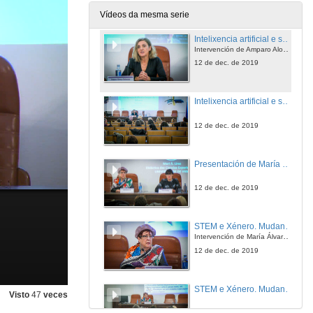
12 de dec. de 2019
Vídeos da mesma serie
Intelixencia artificial e sesgos de xénero
Intervención de Amparo Alonso Betanzos
12 de dec. de 2019
Intelixencia artificial e sesgos de xénero. Quenda de cuestións
12 de dec. de 2019
Presentación de María Álvarez Lires
12 de dec. de 2019
STEM e Xénero. Mudanzas nas mulleres versus mudanzas no sistema
Intervención de María Álvarez Lires
12 de dec. de 2019
STEM e Xénero. Mudanzas nas mulleres versus mudanzas no sistema. Quenda de cuestións
Visto
47
veces
12 de dec. de 2019