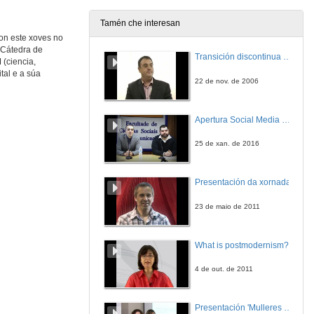
Tamén che interesan
ron este xoves no
Presentación das intervintes
 Cátedra de
Transición discontinua de partículas de microgel termosensible
(ciencia,
12 de dec. de 2019
tal e a súa
22 de nov. de 2006
A brecha de xénero na Wikipedia
Intervención de Amelia Verdejo Rodríguez
Apertura Social Media Day 2016
12 de dec. de 2019
25 de xan. de 2016
Intervención de Marina Amores "Blissy"
Presentación da xornada
12 de dec. de 2019
23 de maio de 2011
Intervención de Mercedes Rodríguez
What is postmodernism?
12 de dec. de 2019
4 de out. de 2011
Quenda de cuestións
Presentación 'Mulleres no software libre'
12 de dec. de 2019