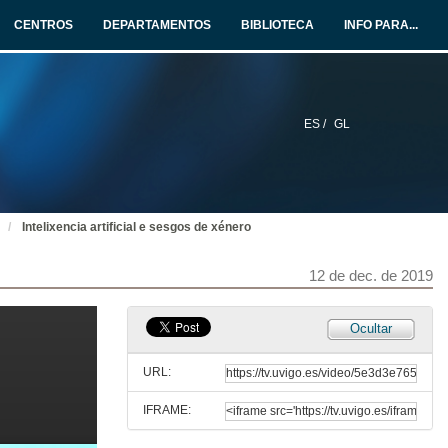
CENTROS
DEPARTAMENTOS
BIBLIOTECA
INFO PARA...
Intervención de Mónica Valderrama, vicerrectora de comunicación de la Universidade de Vigo
12 de dec. de 2019
ES /
GL
Intervención de Araceli González, subdirectora da Escola Universitaria de Estudios Empresariais
12 de dec. de 2019
Intelixencia artificial e sesgos de xénero
Intervención de Águeda Gómez, directora da Unidade de Igualdade da Universidade de Vigo
12 de dec. de 2019
12 de dec. de 2019
Presentación de Carmela Silva
Ocultar
12 de dec. de 2019
URL:
IFRAME:
Intervención de Carmela Silva, presidenta da Deputación de Pontevedra