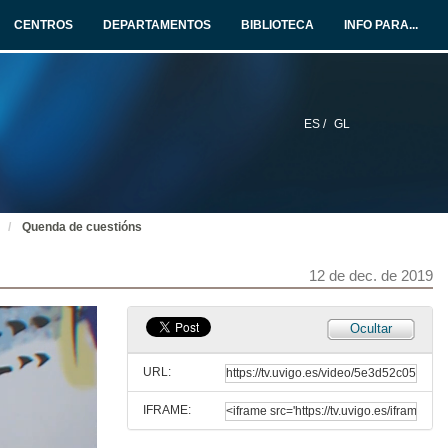
Intervención de Amparo Alonso Betanzos
CENTROS
DEPARTAMENTOS
BIBLIOTECA
INFO PARA...
12 de dec. de 2019
Intelixencia artificial e sesgos de xénero. Quenda de cuestións
12 de dec. de 2019
ES /
GL
Presentación de María Álvarez Lires
12 de dec. de 2019
Quenda de cuestións
STEM e Xénero. Mudanzas nas mulleres versus mudanzas no sistema
12 de dec. de 2019
Intervención de María Álvarez Lires
12 de dec. de 2019
Ocultar
STEM e Xénero. Mudanzas nas mulleres versus mudanzas no sistema. Quenda de cuestións
URL:
12 de dec. de 2019
IFRAME:
Presentación das intervintes