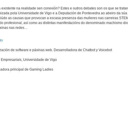
á existente na realidade sen conexión? Estes e outros debates son os que se trata
anizada pola Universidade de Vigo e a Deputación de Pontevedra ao abeiro da súa
miúdo as causas que provocan a escasa presenza das mulleres nas carreiras STEM 
o profesional, así como as distintas manifestacións do denominado machismo dixi
sóxinas nas redes…
do
lización de software e páxinas web. Desarrolladora de Chatbot y Voicebot
e Empresariais, Universidade de Vigo
zadora principal de Gaming Ladies