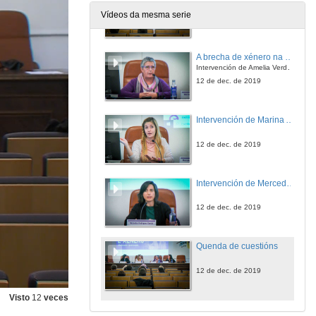
Vídeos da mesma serie
12 de dec. de 2019
A brecha de xénero na Wikipedia
Intervención de Amelia Verdejo Rodríguez
12 de dec. de 2019
Intervención de Marina Amores "Blissy"
12 de dec. de 2019
Intervención de Mercedes Rodríguez
12 de dec. de 2019
Quenda de cuestións
12 de dec. de 2019
Visto
12
veces