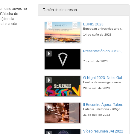
ron este xoves no
Tamén che interesan
 Cátedra de
(ciencia,
tal e a súa
EUNIS 2023
European univesrities and the digital transformation: challenges and opportunities ahead
14 de xuño de 2023
Presentación do UM23, o novo monopraza de UVigo Motorsport
7 de xul. de 2023
G-Night 2023. Noite Galega das Persoas Investigadoras. Conciencias creativas
Centos de investigadoras e investigadores, decenas de actividades e sete cidades
29 de set. de 2023
II Encontro Ágora. Talento e innovación na era da transformación dixital
Cátedra Telefónica - UVigo. Espazos de innovación
31 de out. de 2023
Vídeo resumen JAI 2022