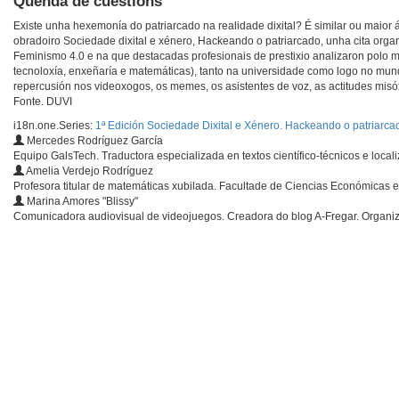
Quenda de cuestións
Existe unha hexemonía do patriarcado na realidade dixital? É similar ou maior 
obradoiro Sociedade dixital e xénero, Hackeando o patriarcado, unha cita org
Feminismo 4.0 e na que destacadas profesionais de prestixio analizaron polo 
tecnoloxía, enxeñaría e matemáticas), tanto na universidade como logo no mund
repercusión nos videoxogos, os memes, os asistentes de voz, as actitudes mi
Fonte. DUVI
i18n.one.Series:
1ª Edición Sociedade Dixital e Xénero. Hackeando o patriarca
Mercedes Rodríguez García
Equipo GalsTech. Traductora especializada en textos científico-técnicos e loca
Amelia Verdejo Rodríguez
Profesora titular de matemáticas xubilada. Facultade de Ciencias Económicas 
Marina Amores "Blissy"
Comunicadora audiovisual de videojuegos. Creadora do blog A-Fregar. Organi