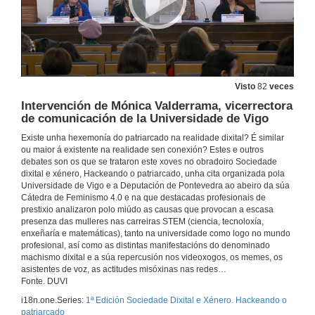
Visto
82
veces
Intervención de Mónica Valderrama, vicerrectora
de comunicación de la Universidade de Vigo
Existe unha hexemonía do patriarcado na realidade dixital? É similar
ou maior á existente na realidade sen conexión? Estes e outros
debates son os que se trataron este xoves no obradoiro Sociedade
dixital e xénero, Hackeando o patriarcado, unha cita organizada pola
Universidade de Vigo e a Deputación de Pontevedra ao abeiro da súa
Cátedra de Feminismo 4.0 e na que destacadas profesionais de
prestixio analizaron polo miúdo as causas que provocan a escasa
presenza das mulleres nas carreiras STEM (ciencia, tecnoloxía,
enxeñaría e matemáticas), tanto na universidade como logo no mundo
profesional, así como as distintas manifestacións do denominado
machismo dixital e a súa repercusión nos videoxogos, os memes, os
asistentes de voz, as actitudes misóxinas nas redes…
Fonte. DUVI
i18n.one.Series:
1ª Edición Sociedade Dixital e Xénero. Hackeando o
patriarcado