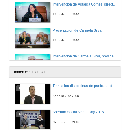
Intervención de Águeda Gómez, directora da Unidade de Igualdade da Universidade de Vigo
12 de dec. de 2019
Presentación de Carmela Silva
12 de dec. de 2019
Intervención de Carmela Silva, presidenta da Deputación de Pontevedra
12 de dec. de 2019
Tamén che interesan
Intelixencia artificial e sesgos de xénero
Transición discontinua de partículas de microgel termosensible
Intervención de Amparo Alonso Betanzos
12 de dec. de 2019
22 de nov. de 2006
Intelixencia artificial e sesgos de xénero. Quenda de cuestións
Apertura Social Media Day 2016
12 de dec. de 2019
25 de xan. de 2016