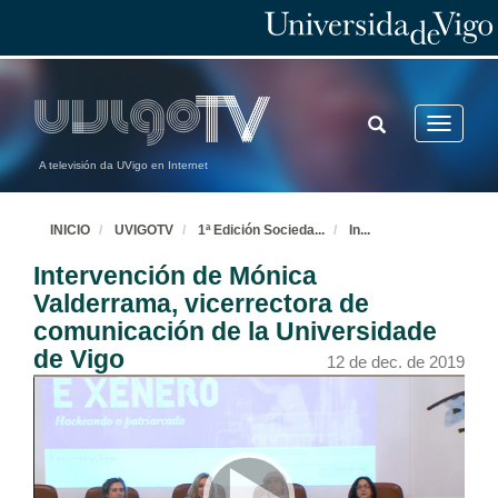
TOGGLE
Toggle
SEARCH
navigatio
A televisión da UVigo en Internet
INICIO
UVIGOTV
1ª Edición Socieda
...
In
...
Intervención de Mónica
Valderrama, vicerrectora de
comunicación de la Universidade
de Vigo
12 de dec. de 2019