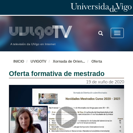
TOGGLE
Toggle
SEARCH
navigatio
A televisión da UVigo en Internet
INICIO
UVIGOTV
Xornada de Orien
...
Oferta
Oferta formativa de mestrado
19 de xuño de 2020