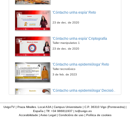
'Cóntacho unha espía' Reto
23 de dec. de 2020
'Cóntacho unha espía' Criptografía
Taller manipulativo 1
23 de dec. de 2020
'Cóntacho unha epidemióloga' Reto
Taller tecnolóxico
3 de feb. de 2023
'Cóntacho unha epidemióloga' Decisións nun partido de baloncesto 4
3 de feb. de 2023
UvigoTV | Praza Miralles. Local A3A | Campus Universitario | C.P. 36310 Vigo (Pontevedra) |
España | Tlf: +34 986811937 |
tv@uvigo.es
Accesibilidade
|
Aviso Legal
|
Condicións de uso
|
Política de cookies
'Cóntacho unha epidemióloga' Decisións nun partido de baloncesto 3
3 de feb. de 2023