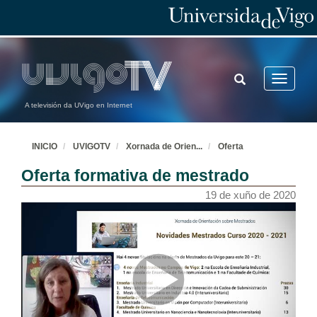
TOGGLE
Toggle
SEARCH
navigatio
A televisión da UVigo en Internet
INICIO
UVIGOTV
Xornada de Orien
...
Oferta
Oferta formativa de mestrado
19 de xuño de 2020