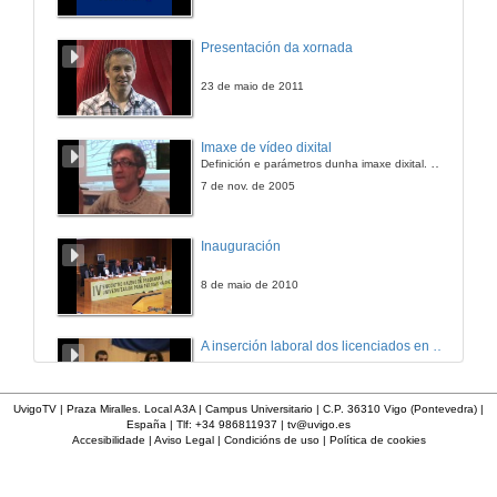
Presentación da xornada
23 de maio de 2011
Imaxe de vídeo dixital
Definición e parámetros dunha imaxe dixital. Resolución e Aspecto. Profundidade da cor. Compresión. Frame por segundo. Entrelazado. Campos, cadros
7 de nov. de 2005
Inauguración
8 de maio de 2010
A inserción laboral dos licenciados en Ciencias do Mar: a carreira investigadora
15 de maio de 2006
UvigoTV | Praza Miralles. Local A3A | Campus Universitario | C.P. 36310 Vigo (Pontevedra) |
España | Tlf: +34 986811937 |
tv@uvigo.es
Accesibilidade
|
Aviso Legal
|
Condicións de uso
|
Política de cookies
Apertura do acto
27 de xan. de 2012