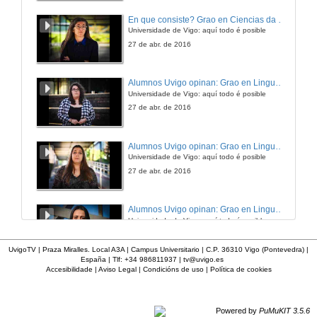
Grao en Xeografía e Historia nas modalidades presencial e semipresencial
En que consiste? Grao en Ciencias da Linguaxe e Estudos Literarios
Fai historia con nós
Universidade de Vigo: aquí todo é posible
1 de xuño de 2015
27 de abr. de 2016
Alumnos Uvigo opinan: Grao en Linguas Estranxeiras
Universidade de Vigo: aquí todo é posible
27 de abr. de 2016
Alumnos Uvigo opinan: Grao en Linguas Estranxeiras
Universidade de Vigo: aquí todo é posible
27 de abr. de 2016
Alumnos Uvigo opinan: Grao en Linguas Estranxeiras
Universidade de Vigo: aquí todo é posible
27 de abr. de 2016
UvigoTV | Praza Miralles. Local A3A | Campus Universitario | C.P. 36310 Vigo (Pontevedra) |
España | Tlf: +34 986811937 |
tv@uvigo.es
Accesibilidade
|
Aviso Legal
|
Condicións de uso
|
Política de cookies
En que consiste? Grao en Linguas Estranxeiras
Universidade de Vigo: aquí todo é posible
27 de abr. de 2016
Powered by
PuMuKIT 3.5.6