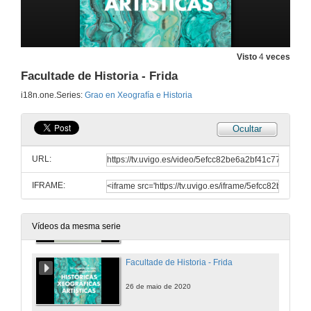
Que saídas profesionais ten o Grao en Xeografía e Historia
14 de xul. de 2020
Visto
4
veces
Facultade de Historia - Frida
Que aspectos salientarías do Grao en Xeografía e Historia
i18n.one.Series:
Grao en Xeografía e Historia
14 de xul. de 2020
Ocultar
Facultade de Historia
A pandemia non nos para
URL:
26 de maio de 2020
IFRAME:
Facultade de Historia - Cleopatra
26 de maio de 2020
Vídeos da mesma serie
Facultade de Historia - Frida
26 de maio de 2020