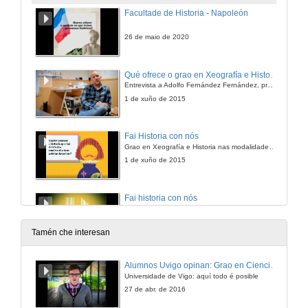
Facultade de Historia - Napoleón
26 de maio de 2020
Qué ofrece o grao en Xeografía e Historia da Universidade de Vigo
Entrevista a Adolfo Fernández Fernández, profesor e investigador distinguido na Facultade de Historia
1 de xuño de 2015
Fai Historia con nós
Grao en Xeografía e Historia nas modalidades presencial e semipresencial 2019
1 de xuño de 2015
Fai historia con nós
Grao en Xeografía e Historia nas modalidades presencial e semipresencial
1 de xuño de 2015
Tamén che interesan
Fai historia con nós
Alumnos Uvigo opinan: Grao en Ciencias da Linguaxe e Estudos Literarios
Grao en Xeografía e Historia nas modalidades presencial e semipresencial
Universidade de Vigo: aquí todo é posible
1 de xuño de 2015
27 de abr. de 2016