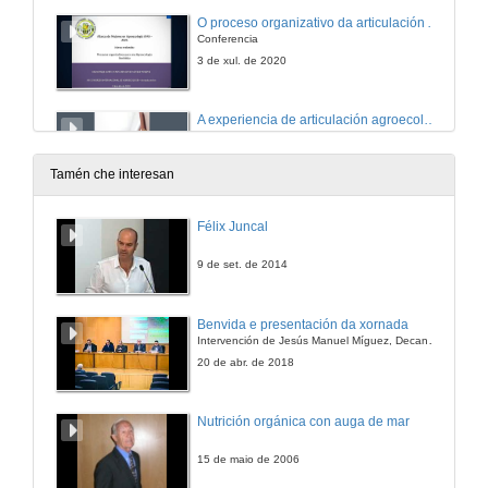
O proceso organizativo da articulación Ama - Awa, para un Agroecoloxía feminista
Conferencia
3 de xul. de 2020
A experiencia de articulación agroecológica feminista de Etxaldeco Emakumeak
Conferencia
3 de xul. de 2020
Tamén che interesan
A experiencia do Sindicato Labrego Galego na incorporación dá mirada feminista
Félix Juncal
Conferencia
3 de xul. de 2020
9 de set. de 2014
A experiencia desde o rural do Feminario Universidade Rural Paulo Freire
Benvida e presentación da xornada
Conferencia
Intervención de Jesús Manuel Míguez, Decano da Facultade de Bioloxía
3 de xul. de 2020
20 de abr. de 2018
As ferramentas para construír desde o feminismo da Cooperativa Germinando
Nutrición orgánica con auga de mar
Conferencia
3 de xul. de 2020
15 de maio de 2006