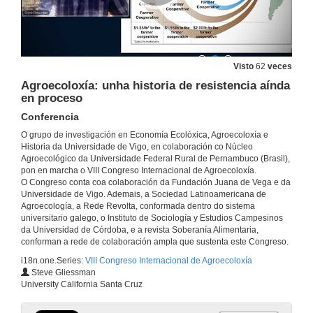
Contribución do Grupo Operativo AgroecologiCAM ao desenvolvemento de políticas agroecolóxicas da Comunidad de Madrid
Conferencia
2 de xul. de 2020
Visto
62
veces
Articulando unha transición agroecolóxica a través de prácticas api-resilientes en leiras da serra norte de Madrid
Agroecoloxía: unha historia de resistencia aínda
Conferencia
en proceso
2 de xul. de 2020
Conferencia
O grupo de investigación en Economía Ecolóxica, Agroecoloxía e
Como é o sector agroecolóxico na Comunidad de Madrid? Pasos previos para o impulso de políticas públicas.
Historia da Universidade de Vigo, en colaboración co Núcleo
Conferencia
Agroecológico da Universidade Federal Rural de Pernambuco (Brasil),
2 de xul. de 2020
pon en marcha o VIII Congreso Internacional de Agroecoloxía.
O Congreso conta coa colaboración da Fundación Juana de Vega e da
Universidade de Vigo. Ademais, a Sociedad Latinoamericana de
Potencialidades e desafios do programa nacional de fortalecimento da agricultura familiar para a produção sustentável no Estado da Bahia - Brasil
Agroecología, a Rede Revolta, conformada dentro do sistema
Conferencia
universitario galego, o Instituto de Sociología y Estudios Campesinos
2 de xul. de 2020
da Universidad de Córdoba, e a revista Soberanía Alimentaria,
conforman a rede de colaboración ampla que sustenta este Congreso.
i18n.one.Series:
VIII Congreso Internacional de Agroecoloxía
Programa de aquisição de alimentos (PAA) no Estado de Pernambuco: um estudo da percepção dos beneficiários desta política pública de segurança alimentar no semiárido brasileiro
Steve Gliessman
Conferencia
University California Santa Cruz
2 de xul. de 2020