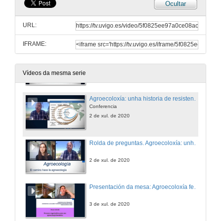
Ocultar
Debate. Criterios para o deseño e avaliación de políticas públicas agroecolóxicas
URL:
2 de xul. de 2020
IFRAME:
Presentación de Steve Gliessman
2 de xul. de 2020
Vídeos da mesma serie
Agroecoloxía: unha historia de resistencia aínda en proceso
Conferencia
2 de xul. de 2020
Rolda de preguntas. Agroecoloxía: unha historia de resistencia aínda en proceso
2 de xul. de 2020
Presentación da mesa: Agroecoloxía feminista: recoñecendo ás mulleres e cambiando as relacións de xénero desde o campo á mesa
3 de xul. de 2020