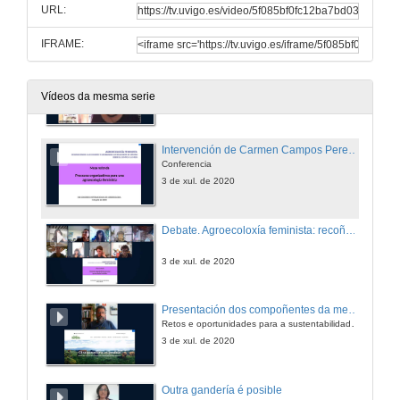
Conferencia
URL:
3 de xul. de 2020
IFRAME:
As ferramentas para construír desde o feminismo da Cooperativa Germinando
Conferencia
Vídeos da mesma serie
3 de xul. de 2020
Intervención de Carmen Campos Peregrina
Conferencia
3 de xul. de 2020
Debate. Agroecoloxía feminista: recoñecendo ás mulleres e cambiando as relacións de xénero desde o campo á mesa
3 de xul. de 2020
Presentación dos compoñentes da mesa: A gandería extensiva que necesitamos en transición agroecolóxica
Retos e oportunidades para a sustentabilidade e a autonomía de recursos nun escenario de cambio climático
3 de xul. de 2020
Outra gandería é posible