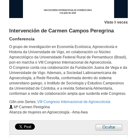
2 de xul. de 2020
Visto
9
veces
Presentación da mesa: Agroecoloxía feminista: recoñecendo ás mulleres e cambiando as relacións de xénero desde o campo á mesa
Intervención de Carmen Campos Peregrina
3 de xul. de 2020
Conferencia
O grupo de investigación en Economía Ecolóxica, Agroecoloxía e
O proceso organizativo da articulación Ama - Awa, para un Agroecoloxía feminista
Historia da Universidade de Vigo, en colaboración co Núcleo
Conferencia
Agroecológico da Universidade Federal Rural de Pernambuco (Brasil),
pon en marcha o VIII Congreso Internacional de Agroecoloxía.
3 de xul. de 2020
O Congreso conta coa colaboración da Fundación Juana de Vega e da
Universidade de Vigo. Ademais, a Sociedad Latinoamericana de
Agroecología, a Rede Revolta, conformada dentro do sistema
A experiencia de articulación agroecológica feminista de Etxaldeco Emakumeak
universitario galego, o Instituto de Sociología y Estudios Campesinos
Conferencia
da Universidad de Córdoba, e a revista Soberanía Alimentaria,
3 de xul. de 2020
conforman a rede de colaboración ampla que sustenta este Congreso.
i18n.one.Series:
VIII Congreso Internacional de Agroecoloxía
A experiencia do Sindicato Labrego Galego na incorporación dá mirada feminista
Mª Carmen Peregrina
Conferencia
Alianza de mujeres en Agroecología - Ama Awa
3 de xul. de 2020
Ocultar
A experiencia desde o rural do Feminario Universidade Rural Paulo Freire